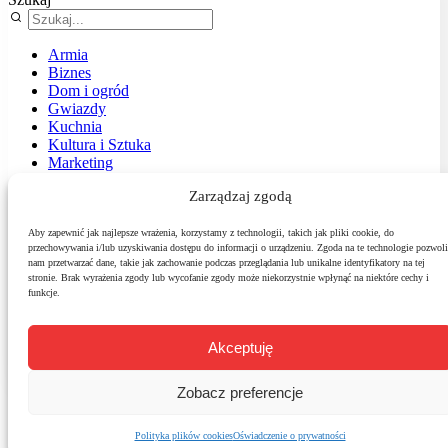
Armia
Biznes
Dom i ogród
Gwiazdy
Kuchnia
Kultura i Sztuka
Marketing
Muzyka
Zarządzaj zgodą
Nasz temat
News
Podróże
Aby zapewnić jak najlepsze wrażenia, korzystamy z technologii, takich jak pliki cookie, do
przechowywania i/lub uzyskiwania dostępu do informacji o urządzeniu. Zgoda na te technologie pozwoli
Polityka
nam przetwarzać dane, takie jak zachowanie podczas przeglądania lub unikalne identyfikatory na tej
Sport
stronie. Brak wyrażenia zgody lub wycofanie zgody może niekorzystnie wpłynąć na niektóre cechy i
Środowisko
funkcje.
Styl
Technologie
Zdrowie
Akceptuję
Zobacz preferencje
Polityka plików cookies
Oświadczenie o prywatności