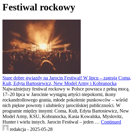
Festiwal rockowy
Stare dobre gwiazdy na Jarocin Festiwal! W lipcu – zagrają Coma,
Kult, Edyta Bartosiewicz, New Model Army i Kobranocka
Najważniejszy festiwal rockowy w Polsce powraca z pełną mocą.
17–20 lipca w Jarocinie wystąpią artyści niepokorni, ikony
rockandrollowego grania, młode pokolenie punkowców – wśród
nich piękne powroty i ulubieńcy jarocińskiej publiczności. W
programie między innymi: Coma, Kult, Edyta Bartosiewicz, New
Model Army, KSU, Kobranocka, Kasia Kowalska, Myslovitz,
Hunter i wielu innych. Jarocin Festiwal – jeden …
Continued
redakcja -
2025-05-28