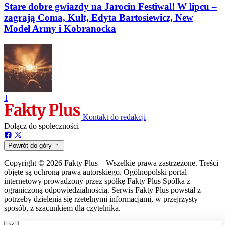
Stare dobre gwiazdy na Jarocin Festiwal! W lipcu –
zagrają Coma, Kult, Edyta Bartosiewicz, New
Model Army i Kobranocka
1
Kontakt do redakcji
Dołącz do społeczności
Powrót do góry
Copyright © 2026 Fakty Plus – Wszelkie prawa zastrzeżone. Treści
objęte są ochroną prawa autorskiego. Ogólnopolski portal
internetowy prowadzony przez spółkę Fakty Plus Spółka z
ograniczoną odpowiedzialnością. Serwis Fakty Plus powstał z
potrzeby dzielenia się rzetelnymi informacjami, w przejrzysty
sposób, z szacunkiem dla czytelnika.