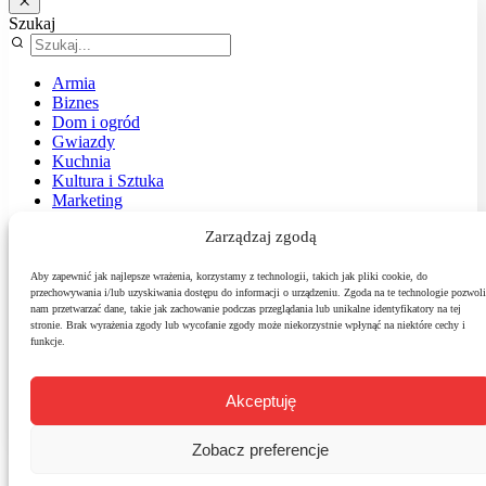
Szukaj
Armia
Biznes
Dom i ogród
Gwiazdy
Kuchnia
Kultura i Sztuka
Marketing
Muzyka
Zarządzaj zgodą
Nasz temat
News
Podróże
Aby zapewnić jak najlepsze wrażenia, korzystamy z technologii, takich jak pliki cookie, do
przechowywania i/lub uzyskiwania dostępu do informacji o urządzeniu. Zgoda na te technologie pozwoli
Polityka
nam przetwarzać dane, takie jak zachowanie podczas przeglądania lub unikalne identyfikatory na tej
Sport
stronie. Brak wyrażenia zgody lub wycofanie zgody może niekorzystnie wpłynąć na niektóre cechy i
Środowisko
funkcje.
Styl
Technologie
Zdrowie
Akceptuję
Zobacz preferencje