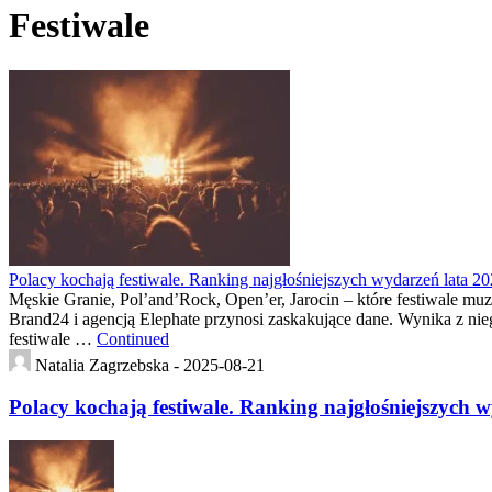
Festiwale
Polacy kochają festiwale. Ranking najgłośniejszych wydarzeń lata 2
Męskie Granie, Pol’and’Rock, Open’er, Jarocin – które festiwale mu
Brand24 i agencją Elephate przynosi zaskakujące dane. Wynika z nieg
festiwale …
Continued
Natalia Zagrzebska -
2025-08-21
Polacy kochają festiwale. Ranking najgłośniejszych 