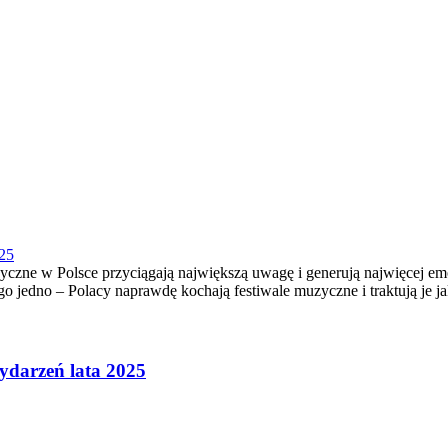
025
zyczne w Polsce przyciągają największą uwagę i generują najwięcej e
o jedno – Polacy naprawdę kochają festiwale muzyczne i traktują je j
wydarzeń lata 2025