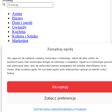
Armia
Biznes
Dom i ogród
Gwiazdy
Kuchnia
Kultura i Sztuka
Marketing
Muzyka
Zarządzaj zgodą
Nasz temat
News
Podróże
Aby zapewnić jak najlepsze wrażenia, korzystamy z technologii, takich jak pliki cookie, do
przechowywania i/lub uzyskiwania dostępu do informacji o urządzeniu. Zgoda na te technologie pozwoli
Polityka
nam przetwarzać dane, takie jak zachowanie podczas przeglądania lub unikalne identyfikatory na tej
Sport
stronie. Brak wyrażenia zgody lub wycofanie zgody może niekorzystnie wpłynąć na niektóre cechy i
Środowisko
funkcje.
Styl
Technologie
Zdrowie
Akceptuję
Zobacz preferencje
Polityka plików cookies
Oświadczenie o prywatności