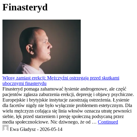
Finasteryd
Włosy zamiast erekcji: Mężczyźni ostrzegają przed skutkami
ubocznymi finasterydu
​Finasteryd pomaga zahamować łysienie androgenowe, ale część
pacjentów zgłasza zaburzenia erekcji, depresję i objawy psychiczne.
Europejskie i brytyjskie instytucje zaostrzają ostrzeżenia. Łysienie
dla facetów nigdy nie było wyłącznie problemem estetycznym. Dla
wielu mężczyzn cofająca się linia włosów oznacza utratę pewności
siebie, lęk przed starzeniem i presję społeczną podsycaną przez
media społecznościowe. Nic dziwnego, że od …
Continued
Ewa Gładysz -
2026-05-14