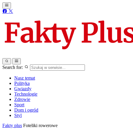
Search for:
Nasz temat
Polityka
Gwiazdy
Technologie
Zdrowie
Sport
Dom i ogród
Styl
Fakty plus
Foteliki rowerowe