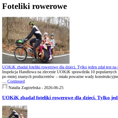
Foteliki rowerowe
UOKiK zbadał foteliki rowerowe dla dzieci. Tylko jeden zdał test na 
Inspekcja Handlowa na zlecenie UOKiK sprawdziła 10 popularnych fot
po mniej znanych producentów – miała poważne wady konstrukcyjne a
…
Continued
Natalia Zagrzebska -
2026-06-25
UOKiK zbadał foteliki rowerowe dla dzieci. Tylko jede