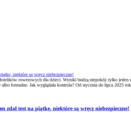
piątkę, niektóre są wręcz niebezpieczne!
elików rowerowych dla dzieci. Wyniki budzą niepokój: tylko jeden mo
lbo formalne. Jak wyglądała kontrola? Od stycznia do lipca 2025 ro
n zdał test na piątkę, niektóre są wręcz niebezpieczne!