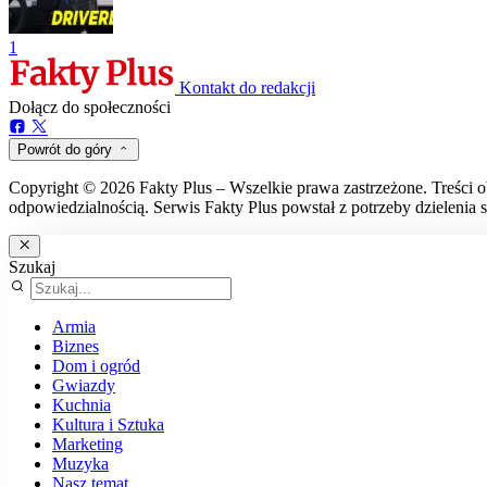
1
Kontakt do redakcji
Dołącz do społeczności
Powrót do góry
Copyright © 2026 Fakty Plus – Wszelkie prawa zastrzeżone. Treści o
odpowiedzialnością. Serwis Fakty Plus powstał z potrzeby dzielenia s
Szukaj
Armia
Biznes
Dom i ogród
Gwiazdy
Kuchnia
Kultura i Sztuka
Marketing
Muzyka
Nasz temat