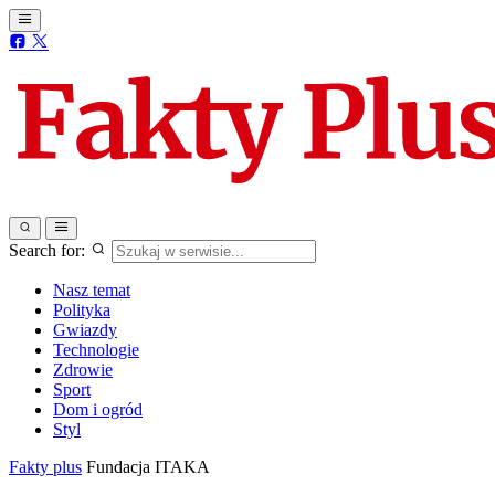
Search for:
Nasz temat
Polityka
Gwiazdy
Technologie
Zdrowie
Sport
Dom i ogród
Styl
Fakty plus
Fundacja ITAKA