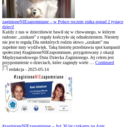
zaginioneNIEzapomniane – w Polsce rocznie znika ponad 2 tysiące
dzieci!
Każdy z nas w dzieciństwie bawił się w chowanego, w którym
radosne: „szukam” z reguły kończyło się odnalezieniem. Niestety
nie jest to regułą Dla niektórych rodzin słowo „szukam” ma
zupełnie inny wydźwięk. Taką historię przedstawia spot kampanii
społecznej #zaginioneNIEzapomniane, przygotowany z okazji
Międzynarodowego Dnia Dziecka Zaginionego. Jej celem jest
przypomnienie o dzieciach, które zaginęły wiele …
Continued
redakcja -
2025-05-14
#zaginioneNIEzapomniane – Już 30 lat czekamy na Anię.