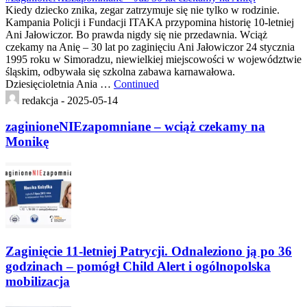
Kiedy dziecko znika, zegar zatrzymuje się nie tylko w rodzinie.
Kampania Policji i Fundacji ITAKA przypomina historię 10-letniej
Ani Jałowiczor. Bo prawda nigdy się nie przedawnia. Wciąż
czekamy na Anię – 30 lat po zaginięciu Ani Jałowiczor 24 stycznia
1995 roku w Simoradzu, niewielkiej miejscowości w województwie
śląskim, odbywała się szkolna zabawa karnawałowa.
Dziesięcioletnia Ania …
Continued
redakcja -
2025-05-14
zaginioneNIEzapomniane – wciąż czekamy na
Monikę
Zaginięcie 11-letniej Patrycji. Odnaleziono ją po 36
godzinach – pomógł Child Alert i ogólnopolska
mobilizacja