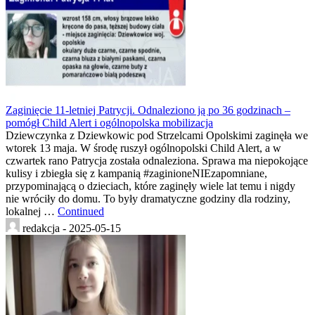
Zaginięcie 11-letniej Patrycji. Odnaleziono ją po 36 godzinach –
pomógł Child Alert i ogólnopolska mobilizacja
Dziewczynka z Dziewkowic pod Strzelcami Opolskimi zaginęła we
wtorek 13 maja. W środę ruszył ogólnopolski Child Alert, a w
czwartek rano Patrycja została odnaleziona. Sprawa ma niepokojące
kulisy i zbiegła się z kampanią #zaginioneNIEzapomniane,
przypominającą o dzieciach, które zaginęły wiele lat temu i nigdy
nie wróciły do domu. To były dramatyczne godziny dla rodziny,
lokalnej …
Continued
redakcja -
2025-05-15