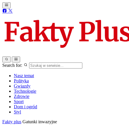
Search for:
Nasz temat
Polityka
Gwiazdy
Technologie
Zdrowie
Sport
Dom i ogród
Styl
Fakty plus
Gatunki inwazyjne