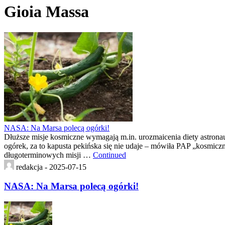
Gioia Massa
NASA: Na Marsa polecą ogórki!
Dłuższe misje kosmiczne wymagają m.in. urozmaicenia diety astrona
ogórek, za to kapusta pekińska się nie udaje – mówiła PAP „kosmic
długoterminowych misji …
Continued
redakcja -
2025-07-15
NASA: Na Marsa polecą ogórki!