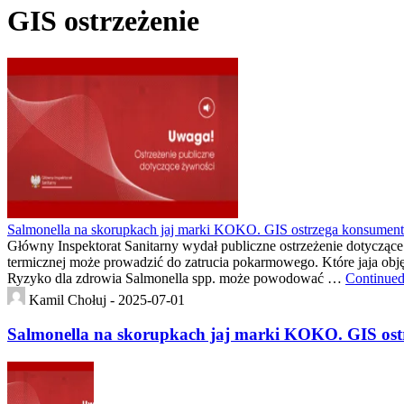
GIS ostrzeżenie
Salmonella na skorupkach jaj marki KOKO. GIS ostrzega konsumen
Główny Inspektorat Sanitarny wydał publiczne ostrzeżenie dotycząc
termicznej może prowadzić do zatrucia pokarmowego. Które jaja obj
Ryzyko dla zdrowia Salmonella spp. może powodować …
Continue
Kamil Chołuj -
2025-07-01
Salmonella na skorupkach jaj marki KOKO. GIS os