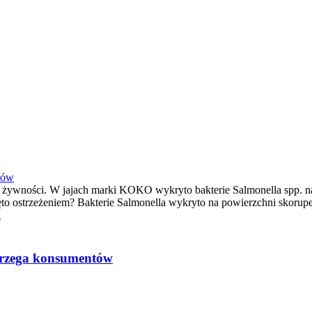
tów
e żywności. W jajach marki KOKO wykryto bakterie Salmonella spp. n
ęto ostrzeżeniem? Bakterie Salmonella wykryto na powierzchni skorupe
d
trzega konsumentów