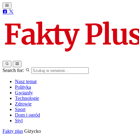
Search for:
Nasz temat
Polityka
Gwiazdy
Technologie
Zdrowie
Sport
Dom i ogród
Styl
Fakty plus
Giżycko