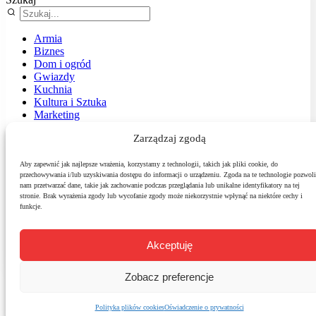
Armia
Biznes
Dom i ogród
Gwiazdy
Kuchnia
Kultura i Sztuka
Marketing
Muzyka
Zarządzaj zgodą
Nasz temat
News
Podróże
Aby zapewnić jak najlepsze wrażenia, korzystamy z technologii, takich jak pliki cookie, do
przechowywania i/lub uzyskiwania dostępu do informacji o urządzeniu. Zgoda na te technologie pozwoli
Polityka
nam przetwarzać dane, takie jak zachowanie podczas przeglądania lub unikalne identyfikatory na tej
Sport
stronie. Brak wyrażenia zgody lub wycofanie zgody może niekorzystnie wpłynąć na niektóre cechy i
Środowisko
funkcje.
Styl
Technologie
Zdrowie
Akceptuję
Zobacz preferencje
Polityka plików cookies
Oświadczenie o prywatności