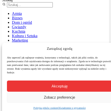
Armia
Biznes
Dom i ogród
Gwiazdy
Kuchnia
Kultura i Sztuka
Marketing
Muzyka
Zarządzaj zgodą
Nasz temat
News
Podróże
Aby zapewnić jak najlepsze wrażenia, korzystamy z technologii, takich jak pliki cookie, do
przechowywania i/lub uzyskiwania dostępu do informacji o urządzeniu. Zgoda na te technologie pozwoli
Polityka
nam przetwarzać dane, takie jak zachowanie podczas przeglądania lub unikalne identyfikatory na tej
Sport
stronie. Brak wyrażenia zgody lub wycofanie zgody może niekorzystnie wpłynąć na niektóre cechy i
Środowisko
funkcje.
Styl
Technologie
Zdrowie
Akceptuję
Zobacz preferencje
Polityka plików cookies
Oświadczenie o prywatności