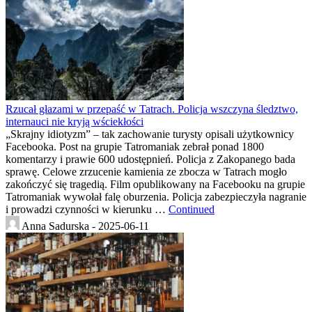
Rzucał głazami w przepaść w Tatrach. Policja wszczyna śledztwo,
internauci nie kryją wściekłości
„Skrajny idiotyzm” – tak zachowanie turysty opisali użytkownicy
Facebooka. Post na grupie Tatromaniak zebrał ponad 1800
komentarzy i prawie 600 udostępnień. Policja z Zakopanego bada
sprawę. Celowe zrzucenie kamienia ze zbocza w Tatrach mogło
zakończyć się tragedią. Film opublikowany na Facebooku na grupie
Tatromaniak wywołał falę oburzenia. Policja zabezpieczyła nagranie
i prowadzi czynności w kierunku …
Continued
Anna Sadurska -
2025-06-11