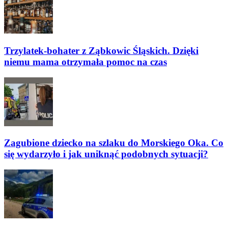
Trzylatek-bohater z Ząbkowic Śląskich. Dzięki
niemu mama otrzymała pomoc na czas
Zagubione dziecko na szlaku do Morskiego Oka. Co
się wydarzyło i jak uniknąć podobnych sytuacji?