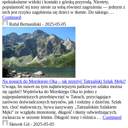
spektakularne widoki i kontakt z górską przyrodą. Niestety,
popularność tej trasy niesie za sobą również zagrożenia — jednym z
nich jest ryzyko zagubienia się dzieci w tłumie. Do takiego …
Continued
Rafał Bernasiński -
2025-05-05
Na nogach do Morskiego Oka – jak przeżyć Tatrzański Szlak Męki?
Uwaga, bo nawet na tym najłatwiejszym parkowym szlaku można
się zgubić! Wędrówka do Morskiego Oka to jedno z
najpopularniejszych przedsięwzięć w Tatrach, przyciągające
zarówno doświadczonych turystów, jak i rodziny z dziećmi. Szlak
ten, choć malowniczy, bywa nazywany „Tatrzańskim Szlakiem
Męki” ze względu monotonię, długość i tłumy odwiedzających,
zwłaszcza w sezonie letnim. Długość trasy i różnica …
Continued
Sławek Gil -
2025-05-05