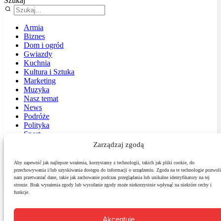
Szukaj
Armia
Biznes
Dom i ogród
Gwiazdy
Kuchnia
Kultura i Sztuka
Marketing
Muzyka
Nasz temat
News
Podróże
Polityka
Sport
Środowisko
Zarządzaj zgodą
Styl
Technologie
Aby zapewnić jak najlepsze wrażenia, korzystamy z technologii, takich jak pliki cookie, do
Zdrowie
przechowywania i/lub uzyskiwania dostępu do informacji o urządzeniu. Zgoda na te technologie pozwoli
nam przetwarzać dane, takie jak zachowanie podczas przeglądania lub unikalne identyfikatory na tej
stronie. Brak wyrażenia zgody lub wycofanie zgody może niekorzystnie wpłynąć na niektóre cechy i
funkcje.
Akceptuję