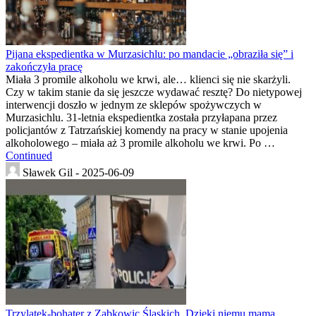
Pijana ekspedientka w Murzasichlu: po mandacie „obraziła się” i
zakończyła pracę
Miała 3 promile alkoholu we krwi, ale… klienci się nie skarżyli.
Czy w takim stanie da się jeszcze wydawać resztę? Do nietypowej
interwencji doszło w jednym ze sklepów spożywczych w
Murzasichlu. 31-letnia ekspedientka została przyłapana przez
policjantów z Tatrzańskiej komendy na pracy w stanie upojenia
alkoholowego – miała aż 3 promile alkoholu we krwi. Po …
Continued
Sławek Gil -
2025-06-09
Trzylatek-bohater z Ząbkowic Śląskich. Dzięki niemu mama