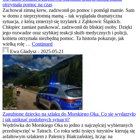
otrzymała pomoc na czas
Zachował zimną krew, zadzwonił po pomoc i pomógł mamie. Sam
w domu z nieprzytomną mamą – tak wyglądała dramatyczna
sytuacja, z którą zmierzył się trzylatek z Ząbkowic Śląskich.
Chłopiec zamiast panikować, zadzwonił do bliskiej osoby. Dzięki
jego rozwadze oraz szybkiej reakcji służb medycznych i policji,
kobieta otrzymała niezbędną pomoc. Ta historia pokazuje, jak
wielką rolę …
Continued
Ewa Gładysz -
2025-05-21
Zagubione dziecko na szlaku do Morskiego Oka. Co się wydarzyło
i jak uniknąć podobnych sytuacji?
Wędrówka do Morskiego Oka to jedno z najczęściej wybieranych
przedsięwzięć w Tatrach. Co roku setki tysięcy turystów kierują się
asfaltowym szlakiem z Palenicy Białczańskiej, licząc na