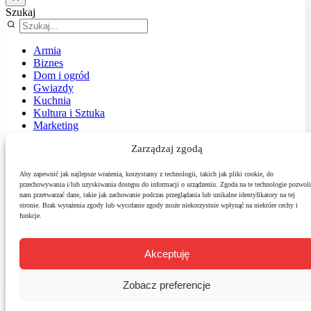
Szukaj
Armia
Biznes
Dom i ogród
Gwiazdy
Kuchnia
Kultura i Sztuka
Marketing
Muzyka
Zarządzaj zgodą
Nasz temat
News
Podróże
Aby zapewnić jak najlepsze wrażenia, korzystamy z technologii, takich jak pliki cookie, do
przechowywania i/lub uzyskiwania dostępu do informacji o urządzeniu. Zgoda na te technologie pozwoli
Polityka
nam przetwarzać dane, takie jak zachowanie podczas przeglądania lub unikalne identyfikatory na tej
Sport
stronie. Brak wyrażenia zgody lub wycofanie zgody może niekorzystnie wpłynąć na niektóre cechy i
Środowisko
funkcje.
Styl
Technologie
Zdrowie
Akceptuję
Zobacz preferencje