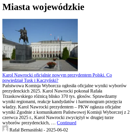
Miasta wojewódzkie
Karol Nawrocki oficjalnie nowym prezydentem Polski. Co
powiedział Tusk i Kaczyński?
Państwowa Komisja Wyborcza ogłosiła oficjalne wyniki wyborów
prezydenckich 2025. Karol Nawrocki pokonał Rafała
Trzaskowskiego różnicą blisko 370 tys. głosów. Sprawdzamy
wyniki regionami, reakcje kandydatów i harmonogram przejęcia
władzy. Karol Nawrocki prezydentem – PKW ogłasza oficjalne
wyniki Zgodnie z komunikatem Państwowej Komisji Wyborczej z 2
czerwca 2025 r., Karol Nawrocki zwyciężył w drugiej turze
wyborów prezydenckich, …
Continued
Rafał Bernasiński -
2025-06-02