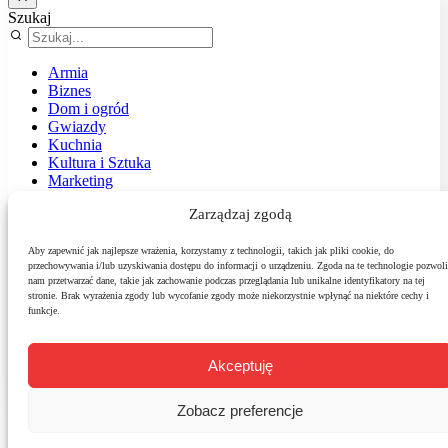
Szukaj
Armia
Biznes
Dom i ogród
Gwiazdy
Kuchnia
Kultura i Sztuka
Marketing
Muzyka
Zarządzaj zgodą
Nasz temat
News
Podróże
Aby zapewnić jak najlepsze wrażenia, korzystamy z technologii, takich jak pliki cookie, do
przechowywania i/lub uzyskiwania dostępu do informacji o urządzeniu. Zgoda na te technologie pozwoli
Polityka
nam przetwarzać dane, takie jak zachowanie podczas przeglądania lub unikalne identyfikatory na tej
Sport
stronie. Brak wyrażenia zgody lub wycofanie zgody może niekorzystnie wpłynąć na niektóre cechy i
Środowisko
funkcje.
Styl
Technologie
Zdrowie
Akceptuję
Zobacz preferencje