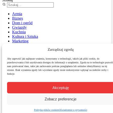
Armia
Biznes
Dom i ogród
Gwiazdy
Kuchnia
Kultura i Sztuka
Marketing
Muzyka
Zarządzaj zgodą
Nasz temat
News
Podróże
Aby zapewnić jak najlepsze wrażenia, korzystamy z technologii, takich jak pliki cookie, do
przechowywania i/lub uzyskiwania dostępu do informacji o urządzeniu. Zgoda na te technologie pozwoli
Polityka
nam przetwarzać dane, takie jak zachowanie podczas przeglądania lub unikalne identyfikatory na tej
Sport
stronie. Brak wyrażenia zgody lub wycofanie zgody może niekorzystnie wpłynąć na niektóre cechy i
Środowisko
funkcje.
Styl
Technologie
Zdrowie
Akceptuję
Zobacz preferencje
Polityka plików cookies
Oświadczenie o prywatności