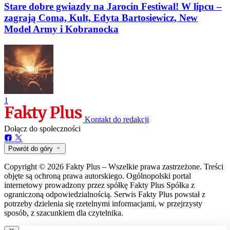
Stare dobre gwiazdy na Jarocin Festiwal! W lipcu –
zagrają Coma, Kult, Edyta Bartosiewicz, New
Model Army i Kobranocka
1
Kontakt do redakcji
Dołącz do społeczności
Powrót do góry
Copyright © 2026 Fakty Plus – Wszelkie prawa zastrzeżone. Treści
objęte są ochroną prawa autorskiego. Ogólnopolski portal
internetowy prowadzony przez spółkę Fakty Plus Spółka z
ograniczoną odpowiedzialnością. Serwis Fakty Plus powstał z
potrzeby dzielenia się rzetelnymi informacjami, w przejrzysty
sposób, z szacunkiem dla czytelnika.