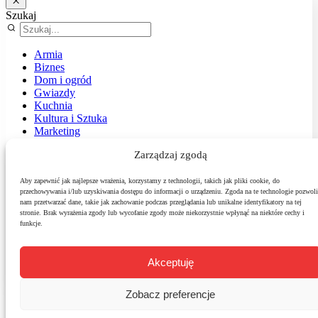
Szukaj
Armia
Biznes
Dom i ogród
Gwiazdy
Kuchnia
Kultura i Sztuka
Marketing
Muzyka
Zarządzaj zgodą
Nasz temat
News
Podróże
Aby zapewnić jak najlepsze wrażenia, korzystamy z technologii, takich jak pliki cookie, do
przechowywania i/lub uzyskiwania dostępu do informacji o urządzeniu. Zgoda na te technologie pozwoli
Polityka
nam przetwarzać dane, takie jak zachowanie podczas przeglądania lub unikalne identyfikatory na tej
Sport
stronie. Brak wyrażenia zgody lub wycofanie zgody może niekorzystnie wpłynąć na niektóre cechy i
Środowisko
funkcje.
Styl
Technologie
Zdrowie
Akceptuję
Zobacz preferencje