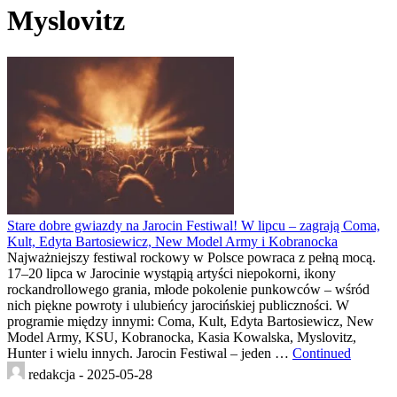
Myslovitz
Stare dobre gwiazdy na Jarocin Festiwal! W lipcu – zagrają Coma,
Kult, Edyta Bartosiewicz, New Model Army i Kobranocka
Najważniejszy festiwal rockowy w Polsce powraca z pełną mocą.
17–20 lipca w Jarocinie wystąpią artyści niepokorni, ikony
rockandrollowego grania, młode pokolenie punkowców – wśród
nich piękne powroty i ulubieńcy jarocińskiej publiczności. W
programie między innymi: Coma, Kult, Edyta Bartosiewicz, New
Model Army, KSU, Kobranocka, Kasia Kowalska, Myslovitz,
Hunter i wielu innych. Jarocin Festiwal – jeden …
Continued
redakcja -
2025-05-28