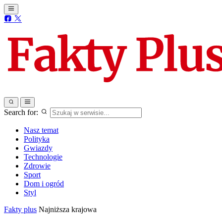
Search for:
Nasz temat
Polityka
Gwiazdy
Technologie
Zdrowie
Sport
Dom i ogród
Styl
Fakty plus
Najniższa krajowa