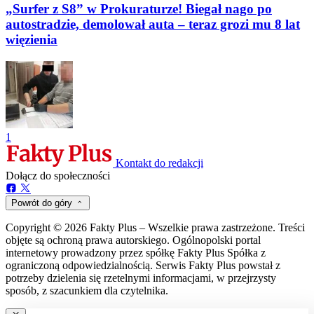
„Surfer z S8” w Prokuraturze! Biegał nago po
autostradzie, demolował auta – teraz grozi mu 8 lat
więzienia
1
Kontakt do redakcji
Dołącz do społeczności
Powrót do góry
Copyright © 2026 Fakty Plus – Wszelkie prawa zastrzeżone. Treści
objęte są ochroną prawa autorskiego. Ogólnopolski portal
internetowy prowadzony przez spółkę Fakty Plus Spółka z
ograniczoną odpowiedzialnością. Serwis Fakty Plus powstał z
potrzeby dzielenia się rzetelnymi informacjami, w przejrzysty
sposób, z szacunkiem dla czytelnika.