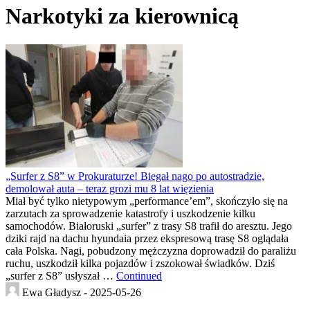
Narkotyki za kierownicą
„Surfer z S8” w Prokuraturze! Biegał nago po autostradzie,
demolował auta – teraz grozi mu 8 lat więzienia
Miał być tylko nietypowym „performance’em”, skończyło się na
zarzutach za sprowadzenie katastrofy i uszkodzenie kilku
samochodów. Białoruski „surfer” z trasy S8 trafił do aresztu. Jego
dziki rajd na dachu hyundaia przez ekspresową trasę S8 oglądała
cała Polska. Nagi, pobudzony mężczyzna doprowadził do paraliżu
ruchu, uszkodził kilka pojazdów i zszokował świadków. Dziś
„surfer z S8” usłyszał …
Continued
Ewa Gładysz -
2025-05-26