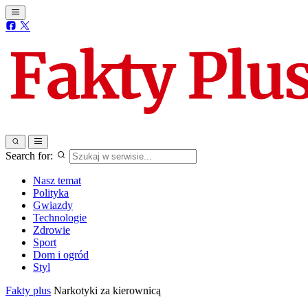
Search for:
Nasz temat
Polityka
Gwiazdy
Technologie
Zdrowie
Sport
Dom i ogród
Styl
Fakty plus
Narkotyki za kierownicą