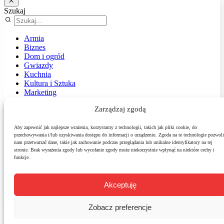
Szukaj
Armia
Biznes
Dom i ogród
Gwiazdy
Kuchnia
Kultura i Sztuka
Marketing
Muzyka
Zarządzaj zgodą
Nasz temat
News
Podróże
Aby zapewnić jak najlepsze wrażenia, korzystamy z technologii, takich jak pliki cookie, do
przechowywania i/lub uzyskiwania dostępu do informacji o urządzeniu. Zgoda na te technologie pozwoli
Polityka
nam przetwarzać dane, takie jak zachowanie podczas przeglądania lub unikalne identyfikatory na tej
Sport
stronie. Brak wyrażenia zgody lub wycofanie zgody może niekorzystnie wpłynąć na niektóre cechy i
Środowisko
funkcje.
Styl
Technologie
Zdrowie
Akceptuję
Zobacz preferencje