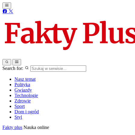
Search for:
Nasz temat
Polityka
Gwiazdy
Technologie
Zdrowie
Sport
Dom i ogród
Styl
Fakty plus
Nauka online