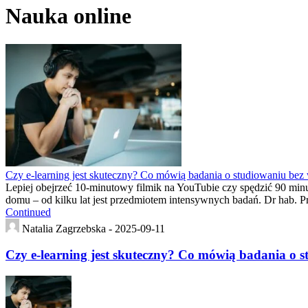
Nauka online
Czy e-learning jest skuteczny? Co mówią badania o studiowaniu be
Lepiej obejrzeć 10-minutowy filmik na YouTubie czy spędzić 90 minu
domu – od kilku lat jest przedmiotem intensywnych badań. Dr hab.
Continued
Natalia Zagrzebska -
2025-09-11
Czy e-learning jest skuteczny? Co mówią badania o 