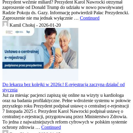
Prezydent weźmie miliard? Prezydent Karol Nawrocki otrzymał
zaproszenie od Donald Trump do udziału w nowo powoływanej
Radzie Pokoju ds. Gazy. Informację potwierdził Pałac Prezydencki.
Zaproszenie nie ma jednak wyłącznie …
Continued
Kamil Chołuj -
2026-01-20
Do lekarza bez kolejki w 2026r.! E-rejestracja zaczyna działać od
stycznia
Już za miesiąc pacjenci zapiszą się online na wizyty u kardiologa
oraz na badania profilaktyczne. Pełne wdrożenie systemu w połowie
przyszłego roku Prezydent podpisał ustawę o centralnej e-rejestracji
7 listopada 2025 r. Prezydent Karol Nawrocki podpisał ustawę o
centralnej e-rejestracji, przygotowaną przez Ministerstwo Zdrowia.
To jedna z najważniejszych reform cyfrowych w polskim systemie
ochrony zdrowia …
Continued