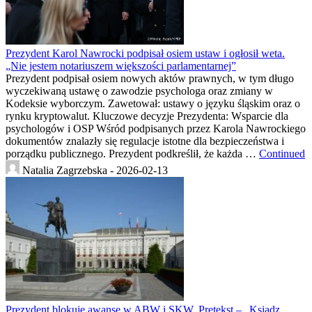
Prezydent Karol Nawrocki podpisał osiem ustaw i ogłosił weta.
„Nie jestem notariuszem większości parlamentarnej”
Prezydent podpisał osiem nowych aktów prawnych, w tym długo
wyczekiwaną ustawę o zawodzie psychologa oraz zmiany w
Kodeksie wyborczym. Zawetował: ustawy o języku śląskim oraz o
rynku kryptowalut. Kluczowe decyzje Prezydenta: Wsparcie dla
psychologów i OSP Wśród podpisanych przez Karola Nawrockiego
dokumentów znalazły się regulacje istotne dla bezpieczeństwa i
porządku publicznego. Prezydent podkreślił, że każda …
Continued
Natalia Zagrzebska -
2026-02-13
Prezydent blokuje awanse w ABW i SKW. Pretekst – „Ksiądz