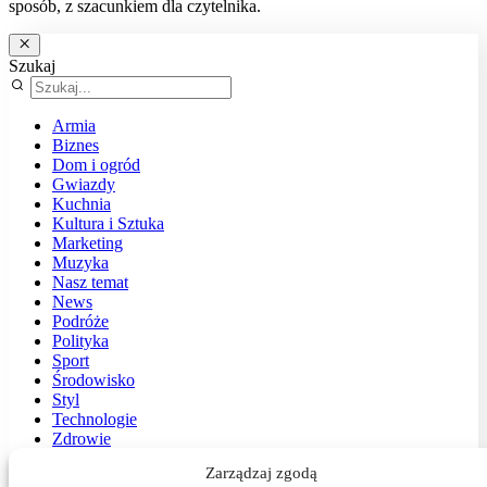
sposób, z szacunkiem dla czytelnika.
Szukaj
Armia
Biznes
Dom i ogród
Gwiazdy
Kuchnia
Kultura i Sztuka
Marketing
Muzyka
Nasz temat
News
Podróże
Polityka
Sport
Środowisko
Styl
Technologie
Zdrowie
Zarządzaj zgodą