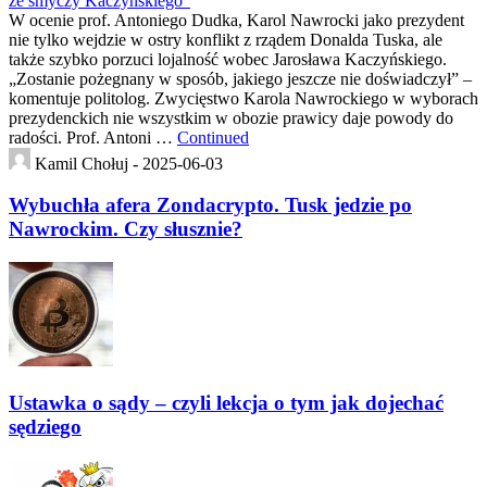
ze smyczy Kaczyńskiego”
W ocenie prof. Antoniego Dudka, Karol Nawrocki jako prezydent
nie tylko wejdzie w ostry konflikt z rządem Donalda Tuska, ale
także szybko porzuci lojalność wobec Jarosława Kaczyńskiego.
„Zostanie pożegnany w sposób, jakiego jeszcze nie doświadczył” –
komentuje politolog. Zwycięstwo Karola Nawrockiego w wyborach
prezydenckich nie wszystkim w obozie prawicy daje powody do
radości. Prof. Antoni …
Continued
Kamil Chołuj -
2025-06-03
Wybuchła afera Zondacrypto. Tusk jedzie po
Nawrockim. Czy słusznie?
Ustawka o sądy – czyli lekcja o tym jak dojechać
sędziego