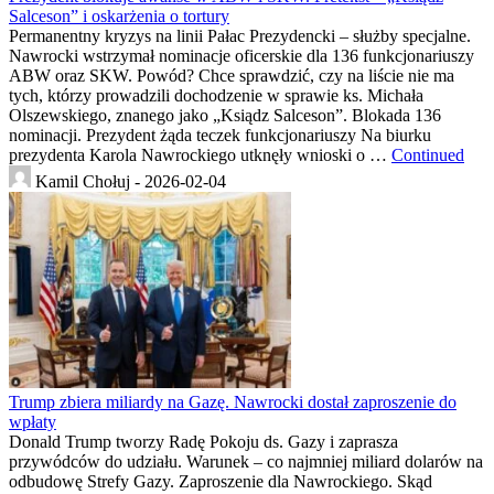
Salceson” i oskarżenia o tortury
Permanentny kryzys na linii Pałac Prezydencki – służby specjalne.
Nawrocki wstrzymał nominacje oficerskie dla 136 funkcjonariuszy
ABW oraz SKW. Powód? Chce sprawdzić, czy na liście nie ma
tych, którzy prowadzili dochodzenie w sprawie ks. Michała
Olszewskiego, znanego jako „Ksiądz Salceson”. Blokada 136
nominacji. Prezydent żąda teczek funkcjonariuszy Na biurku
prezydenta Karola Nawrockiego utknęły wnioski o …
Continued
Kamil Chołuj -
2026-02-04
Trump zbiera miliardy na Gazę. Nawrocki dostał zaproszenie do
wpłaty
Donald Trump tworzy Radę Pokoju ds. Gazy i zaprasza
przywódców do udziału. Warunek – co najmniej miliard dolarów na
odbudowę Strefy Gazy. Zaproszenie dla Nawrockiego. Skąd