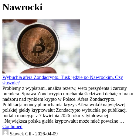
Nawrocki
Wybuchła afera Zondacrypto. Tusk jedzie po Nawrockim. Czy
słusznie?
Problemy z wypłatami, analiza rezerw, weto prezydenta i zarzuty
premiera. Sprawa Zondacrypto uruchamia śledztwo i debatę o braku
nadzoru nad rynkiem krypto w Polsce. Afera Zondacrypto.
Publikacja money.pl uruchamia kryzys Afera wokół największej
polskiej giełdy kryptowalut Zondacrypto wybuchła po publikacji
portalu money.pl z 7 kwietnia 2026 roku zatytułowanej
„Największa polska giełda kryptowalut może mieć poważne …
Continued
Sławek Gil -
2026-04-09