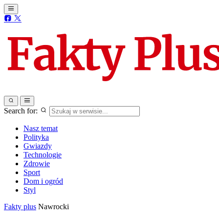
Search for:
Nasz temat
Polityka
Gwiazdy
Technologie
Zdrowie
Sport
Dom i ogród
Styl
Fakty plus
Nawrocki