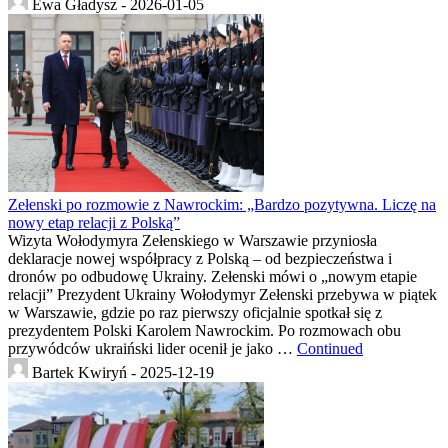
Ewa Gładysz -
2026-01-05
Zełenski po rozmowie z Nawrockim: „Bardzo pozytywna. Liczę na
nowy etap relacji z Polską”
Wizyta Wołodymyra Zełenskiego w Warszawie przyniosła
deklaracje nowej współpracy z Polską – od bezpieczeństwa i
dronów po odbudowę Ukrainy. Zełenski mówi o „nowym etapie
relacji” Prezydent Ukrainy Wołodymyr Zełenski przebywa w piątek
w Warszawie, gdzie po raz pierwszy oficjalnie spotkał się z
prezydentem Polski Karolem Nawrockim. Po rozmowach obu
przywódców ukraiński lider ocenił je jako …
Continued
Bartek Kwiryń -
2025-12-19