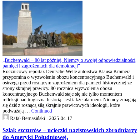
„Buchenwald – 80 lat później. Niemcy o swojej odpowiedzialności,
pamięci i zagrożeniach dla demokracji”
Rocznicowy reportaż Deutsche Welle autorstwa Klausa Krämera
przypomina o wyzwoleniu obozu koncentracyjnego Buchenwald i
ostrzega przed rosnącym zagrożeniem dla pamięci historycznej ze
strony skrajnej prawicy. 80 rocznica wyzwolenia obozu
koncentracyjnego Buchenwald staje się nie tylko momentem
refleksji nad tragiczną historią. Jest także alarmem. Niemcy zmagają
się dziś z rosnącą siłą skrajnie prawicowych ideologii, które
podważają …
Continued
Rafał Bernasiński -
2025-04-17
Szlak szczurów – ucieczki nazistowskich zbrodniarzy
do Ameryki Południowej.