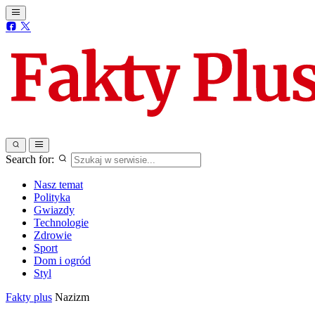
Search for:
Nasz temat
Polityka
Gwiazdy
Technologie
Zdrowie
Sport
Dom i ogród
Styl
Fakty plus
Nazizm