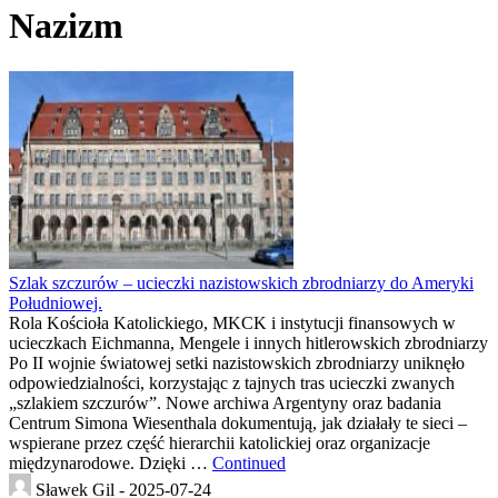
Nazizm
Szlak szczurów – ucieczki nazistowskich zbrodniarzy do Ameryki
Południowej.
Rola Kościoła Katolickiego, MKCK i instytucji finansowych w
ucieczkach Eichmanna, Mengele i innych hitlerowskich zbrodniarzy
Po II wojnie światowej setki nazistowskich zbrodniarzy uniknęło
odpowiedzialności, korzystając z tajnych tras ucieczki zwanych
„szlakiem szczurów”. Nowe archiwa Argentyny oraz badania
Centrum Simona Wiesenthala dokumentują, jak działały te sieci –
wspierane przez część hierarchii katolickiej oraz organizacje
międzynarodowe. Dzięki …
Continued
Sławek Gil -
2025-07-24