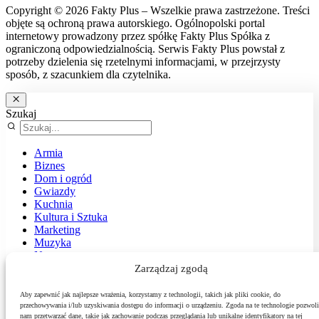
Copyright © 2026 Fakty Plus – Wszelkie prawa zastrzeżone. Treści
objęte są ochroną prawa autorskiego. Ogólnopolski portal
internetowy prowadzony przez spółkę Fakty Plus Spółka z
ograniczoną odpowiedzialnością. Serwis Fakty Plus powstał z
potrzeby dzielenia się rzetelnymi informacjami, w przejrzysty
sposób, z szacunkiem dla czytelnika.
Szukaj
Armia
Biznes
Dom i ogród
Gwiazdy
Kuchnia
Kultura i Sztuka
Marketing
Muzyka
Nasz temat
News
Zarządzaj zgodą
Podróże
Polityka
Aby zapewnić jak najlepsze wrażenia, korzystamy z technologii, takich jak pliki cookie, do
Sport
przechowywania i/lub uzyskiwania dostępu do informacji o urządzeniu. Zgoda na te technologie pozwoli
nam przetwarzać dane, takie jak zachowanie podczas przeglądania lub unikalne identyfikatory na tej