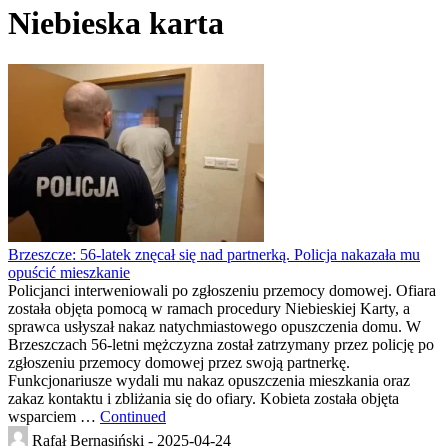
Niebieska karta
Brzeszcze: 56-latek znęcał się nad partnerką. Policja nakazała mu
opuścić mieszkanie
Policjanci interweniowali po zgłoszeniu przemocy domowej. Ofiara
została objęta pomocą w ramach procedury Niebieskiej Karty, a
sprawca usłyszał nakaz natychmiastowego opuszczenia domu. W
Brzeszczach 56-letni mężczyzna został zatrzymany przez policję po
zgłoszeniu przemocy domowej przez swoją partnerkę.
Funkcjonariusze wydali mu nakaz opuszczenia mieszkania oraz
zakaz kontaktu i zbliżania się do ofiary. Kobieta została objęta
wsparciem …
Continued
Rafał Bernasiński -
2025-04-24