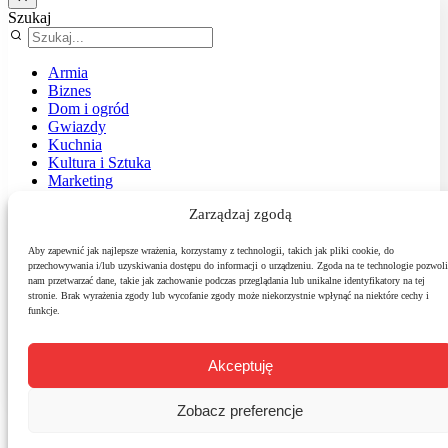
Szukaj
Armia
Biznes
Dom i ogród
Gwiazdy
Kuchnia
Kultura i Sztuka
Marketing
Muzyka
Zarządzaj zgodą
Nasz temat
News
Podróże
Aby zapewnić jak najlepsze wrażenia, korzystamy z technologii, takich jak pliki cookie, do
przechowywania i/lub uzyskiwania dostępu do informacji o urządzeniu. Zgoda na te technologie pozwoli
Polityka
nam przetwarzać dane, takie jak zachowanie podczas przeglądania lub unikalne identyfikatory na tej
Sport
stronie. Brak wyrażenia zgody lub wycofanie zgody może niekorzystnie wpłynąć na niektóre cechy i
Środowisko
funkcje.
Styl
Technologie
Zdrowie
Akceptuję
Zobacz preferencje