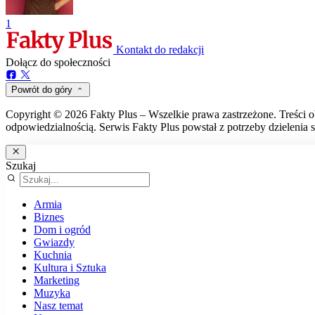
1
Kontakt do redakcji
Dołącz do społeczności
Powrót do góry
Copyright © 2026 Fakty Plus – Wszelkie prawa zastrzeżone. Treści o
odpowiedzialnością. Serwis Fakty Plus powstał z potrzeby dzielenia s
Szukaj
Armia
Biznes
Dom i ogród
Gwiazdy
Kuchnia
Kultura i Sztuka
Marketing
Muzyka
Nasz temat