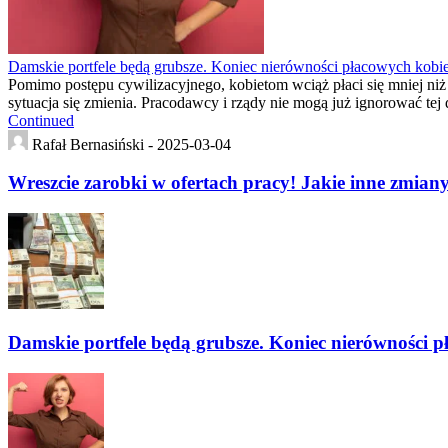
Damskie portfele będą grubsze. Koniec nierówności płacowych kobie
Pomimo postępu cywilizacyjnego, kobietom wciąż płaci się mniej ni
sytuacja się zmienia. Pracodawcy i rządy nie mogą już ignorować t
Continued
Rafał Bernasiński -
2025-03-04
Wreszcie zarobki w ofertach pracy! Jakie inne zmia
Damskie portfele będą grubsze. Koniec nierówności p