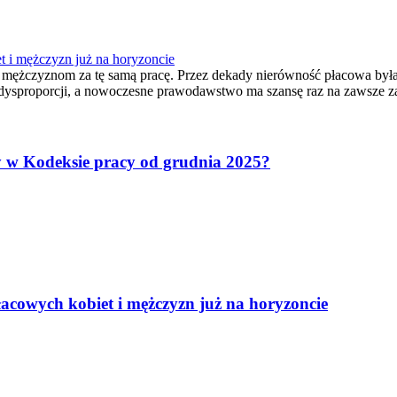
t i mężczyzn już na horyzoncie
ż mężczyznom za tę samą pracę. Przez dekady nierówność płacowa była
ej dysproporcji, a nowoczesne prawodawstwo ma szansę raz na zawsze 
ny w Kodeksie pracy od grudnia 2025?
łacowych kobiet i mężczyzn już na horyzoncie