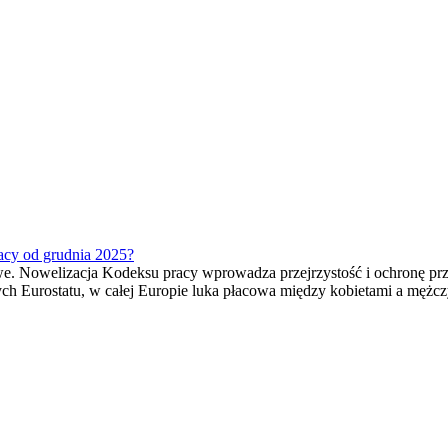
racy od grudnia 2025?
owe. Nowelizacja Kodeksu pracy wprowadza przejrzystość i ochronę pr
ych Eurostatu, w całej Europie luka płacowa między kobietami a męż