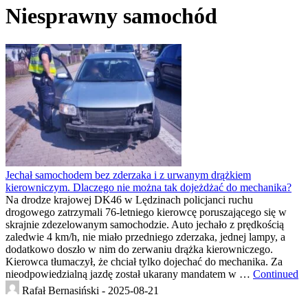
Niesprawny samochód
Jechał samochodem bez zderzaka i z urwanym drążkiem
kierowniczym. Dlaczego nie można tak dojeżdżać do mechanika?
Na drodze krajowej DK46 w Lędzinach policjanci ruchu
drogowego zatrzymali 76-letniego kierowcę poruszającego się w
skrajnie zdezelowanym samochodzie. Auto jechało z prędkością
zaledwie 4 km/h, nie miało przedniego zderzaka, jednej lampy, a
dodatkowo doszło w nim do zerwaniu drążka kierowniczego.
Kierowca tłumaczył, że chciał tylko dojechać do mechanika. Za
nieodpowiedzialną jazdę został ukarany mandatem w …
Continued
Rafał Bernasiński -
2025-08-21