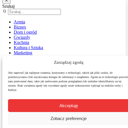
Szukaj
Armia
Biznes
Dom i ogród
Gwiazdy
Kuchnia
Kultura i Sztuka
Marketing
Muzyka
Zarządzaj zgodą
Nasz temat
News
Podróże
Aby zapewnić jak najlepsze wrażenia, korzystamy z technologii, takich jak pliki cookie, do
przechowywania i/lub uzyskiwania dostępu do informacji o urządzeniu. Zgoda na te technologie pozwoli
Polityka
nam przetwarzać dane, takie jak zachowanie podczas przeglądania lub unikalne identyfikatory na tej
Sport
stronie. Brak wyrażenia zgody lub wycofanie zgody może niekorzystnie wpłynąć na niektóre cechy i
Środowisko
funkcje.
Styl
Technologie
Zdrowie
Akceptuję
Zobacz preferencje