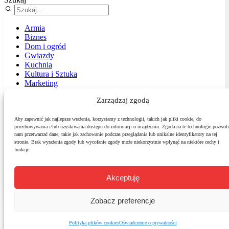
Armia
Biznes
Dom i ogród
Gwiazdy
Kuchnia
Kultura i Sztuka
Marketing
Muzyka
Zarządzaj zgodą
Nasz temat
News
Podróże
Aby zapewnić jak najlepsze wrażenia, korzystamy z technologii, takich jak pliki cookie, do
przechowywania i/lub uzyskiwania dostępu do informacji o urządzeniu. Zgoda na te technologie pozwoli
Polityka
nam przetwarzać dane, takie jak zachowanie podczas przeglądania lub unikalne identyfikatory na tej
Sport
stronie. Brak wyrażenia zgody lub wycofanie zgody może niekorzystnie wpłynąć na niektóre cechy i
Środowisko
funkcje.
Styl
Technologie
Zdrowie
Akceptuję
Zobacz preferencje
Polityka plików cookies
Oświadczenie o prywatności