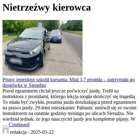
Nietrzeźwy kierowca
Pijany instruktor szkolił kursanta. Miał 3,7 promila – zatrzymała go
drogówka w Sieradzu
Przed egzaminem chciał jeszcze poćwiczyć jazdę. Trafił na
instruktora z promilami, którego lekcja mogła skończyć się tragedią
To miała być zwykła, poranna jazda doszkalająca przed egzaminem
na prawo jazdy. 29-letni mieszkaniec Pabianic umówił się ze swoim
instruktorem na ostatnie godziny treningu po ulicach Sieradza. Nie
wiedział jednak, że jego nauczyciel jazdy jest kompletnie pijany. W
…
Continued
redakcja -
2025-05-22