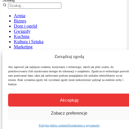
Armia
Biznes
Dom i ogród
Gwiazdy
Kuchnia
Kultura i Sztuka
Marketing
Muzyka
Zarządzaj zgodą
Nasz temat
News
Podróże
Aby zapewnić jak najlepsze wrażenia, korzystamy z technologii, takich jak pliki cookie, do
przechowywania i/lub uzyskiwania dostępu do informacji o urządzeniu. Zgoda na te technologie pozwoli
Polityka
nam przetwarzać dane, takie jak zachowanie podczas przeglądania lub unikalne identyfikatory na tej
Sport
stronie. Brak wyrażenia zgody lub wycofanie zgody może niekorzystnie wpłynąć na niektóre cechy i
Środowisko
funkcje.
Styl
Technologie
Zdrowie
Akceptuję
Zobacz preferencje
Polityka plików cookies
Oświadczenie o prywatności