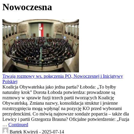
Nowoczesna
Trwają rozmowy ws. połączenia PO, Nowoczesnej i Inicjatywy
Polskiej
Koalicja Obywatelska jako jedna partia? Łoboda: „To byłby
naturalny krok” Dorota Łoboda potwierdza: prowadzone są
rozmowy w sprawie fuzji trzech partii tworzących Koalicję
Obywatelską. Zmiana nazwy, konsolidacja struktur i jesienne
rozstrzygnięcia mogą wpłynąć na pozycję KO przed wyborami
prezydenckimi. Co mówią najnowsze sondaże poparcia – także dla
Lewicy i partii Grzegorza Brauna? Oficjalne potwierdzenie: „Fuzja
…
Continued
Bartek Kwiryń -
2025-07-14