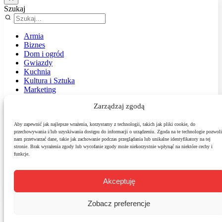
Szukaj
Armia
Biznes
Dom i ogród
Gwiazdy
Kuchnia
Kultura i Sztuka
Marketing
Muzyka
Zarządzaj zgodą
Nasz temat
News
Podróże
Aby zapewnić jak najlepsze wrażenia, korzystamy z technologii, takich jak pliki cookie, do
przechowywania i/lub uzyskiwania dostępu do informacji o urządzeniu. Zgoda na te technologie pozwoli
Polityka
nam przetwarzać dane, takie jak zachowanie podczas przeglądania lub unikalne identyfikatory na tej
Sport
stronie. Brak wyrażenia zgody lub wycofanie zgody może niekorzystnie wpłynąć na niektóre cechy i
Środowisko
funkcje.
Styl
Technologie
Zdrowie
Akceptuję
Zobacz preferencje