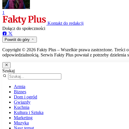
1
Kontakt do redakcji
Dołącz do społeczności
Powrót do góry
Copyright © 2026 Fakty Plus – Wszelkie prawa zastrzeżone. Treści o
odpowiedzialnością. Serwis Fakty Plus powstał z potrzeby dzielenia s
Szukaj
Armia
Biznes
Dom i ogród
Gwiazdy
Kuchnia
Kultura i Sztuka
Marketing
Muzyka
Nasz temat