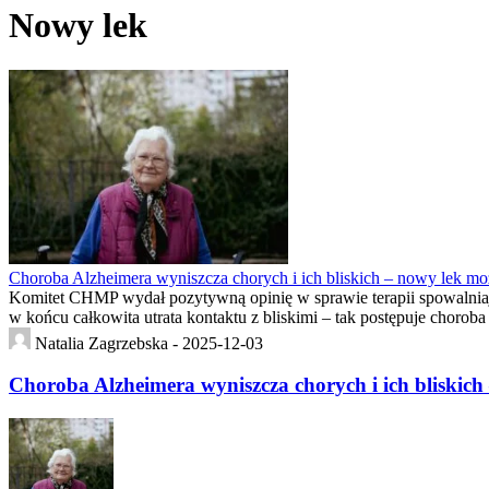
Nowy lek
Choroba Alzheimera wyniszcza chorych i ich bliskich – nowy lek mo
Komitet CHMP wydał pozytywną opinię w sprawie terapii spowalniające
w końcu całkowita utrata kontaktu z bliskimi – tak postępuje chorob
Natalia Zagrzebska -
2025-12-03
Choroba Alzheimera wyniszcza chorych i ich bliskich