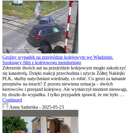
Groźny wypadek na przejeździe kolejowym we Władzinie.
Szokujący film z kolejowego monitoringu
Zderzenie dwóch aut na przejeździe kolejowym mogło zakończyć
się katastrofą. Dzięki reakcji przechodnia i użyciu Żółtej Naklejki
PLK, służby natychmiast wiedziały, co robić. Co grozi za łamanie
przepisów na torach? Z pozoru niewinna sytuacja – dwóch
kierowców i przejazd kolejowy. Ale wystarczył moment nieuwagi,
by doszło do wypadku. I tylko przypadek sprawił, że nie było …
Continued
Anna Sadurska -
2025-05-23