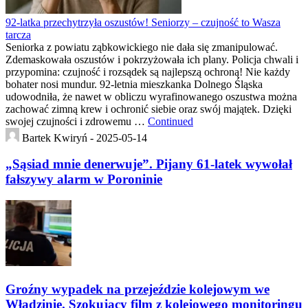
92-latka przechytrzyła oszustów! Seniorzy – czujność to Wasza
tarcza
Seniorka z powiatu ząbkowickiego nie dała się zmanipulować.
Zdemaskowała oszustów i pokrzyżowała ich plany. Policja chwali i
przypomina: czujność i rozsądek są najlepszą ochroną! Nie każdy
bohater nosi mundur. 92-letnia mieszkanka Dolnego Śląska
udowodniła, że nawet w obliczu wyrafinowanego oszustwa można
zachować zimną krew i ochronić siebie oraz swój majątek. Dzięki
swojej czujności i zdrowemu …
Continued
Bartek Kwiryń -
2025-05-14
„Sąsiad mnie denerwuje”. Pijany 61-latek wywołał
fałszywy alarm w Poroninie
Groźny wypadek na przejeździe kolejowym we
Władzinie. Szokujący film z kolejowego monitoringu