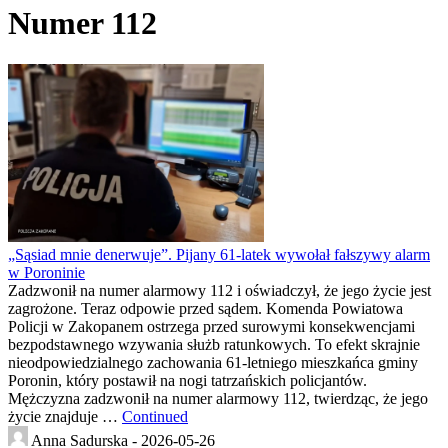
Numer 112
„Sąsiad mnie denerwuje”. Pijany 61-latek wywołał fałszywy alarm
w Poroninie
Zadzwonił na numer alarmowy 112 i oświadczył, że jego życie jest
zagrożone. Teraz odpowie przed sądem. Komenda Powiatowa
Policji w Zakopanem ostrzega przed surowymi konsekwencjami
bezpodstawnego wzywania służb ratunkowych. To efekt skrajnie
nieodpowiedzialnego zachowania 61-letniego mieszkańca gminy
Poronin, który postawił na nogi tatrzańskich policjantów.
Mężczyzna zadzwonił na numer alarmowy 112, twierdząc, że jego
życie znajduje …
Continued
Anna Sadurska -
2026-05-26