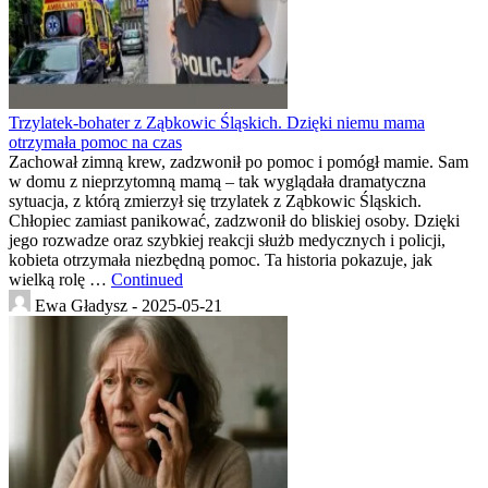
Trzylatek-bohater z Ząbkowic Śląskich. Dzięki niemu mama
otrzymała pomoc na czas
Zachował zimną krew, zadzwonił po pomoc i pomógł mamie. Sam
w domu z nieprzytomną mamą – tak wyglądała dramatyczna
sytuacja, z którą zmierzył się trzylatek z Ząbkowic Śląskich.
Chłopiec zamiast panikować, zadzwonił do bliskiej osoby. Dzięki
jego rozwadze oraz szybkiej reakcji służb medycznych i policji,
kobieta otrzymała niezbędną pomoc. Ta historia pokazuje, jak
wielką rolę …
Continued
Ewa Gładysz -
2025-05-21