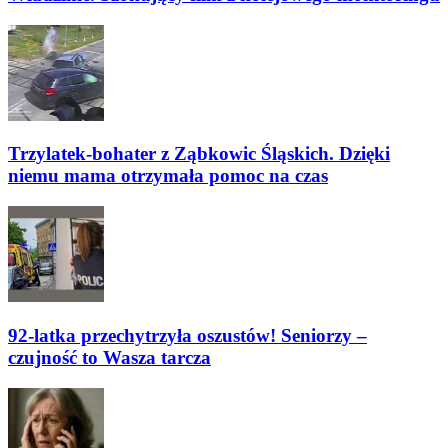
Trzylatek-bohater z Ząbkowic Śląskich. Dzięki
niemu mama otrzymała pomoc na czas
92-latka przechytrzyła oszustów! Seniorzy –
czujność to Wasza tarcza