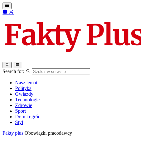
Search for:
Nasz temat
Polityka
Gwiazdy
Technologie
Zdrowie
Sport
Dom i ogród
Styl
Fakty plus
Obowiązki pracodawcy