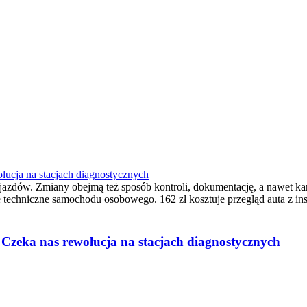
olucja na stacjach diagnostycznych
azdów. Zmiany obejmą też sposób kontroli, dokumentację, a nawet kary 
ie techniczne samochodu osobowego. 162 zł kosztuje przegląd auta z i
. Czeka nas rewolucja na stacjach diagnostycznych