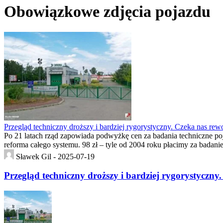
Obowiązkowe zdjęcia pojazdu
Przegląd techniczny droższy i bardziej rygorystyczny. Czeka nas rew
Po 21 latach rząd zapowiada podwyżkę cen za badania techniczne poj
reforma całego systemu. 98 zł – tyle od 2004 roku płacimy za badan
Sławek Gil -
2025-07-19
Przegląd techniczny droższy i bardziej rygorystyczny