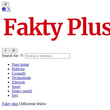
Search for:
Nasz temat
Polityka
Gwiazdy
Technologie
Zdrowie
Sport
Dom i ogród
Styl
Fakty plus
Odliczenie leków