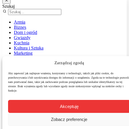
Szukaj
Armia
Biznes
Dom i ogród
Gwiazdy
Kuchnia
Kultura i Sztuka
Marketing
Muzyka
Zarządzaj zgodą
Nasz temat
News
Podróże
Aby zapewnić jak najlepsze wrażenia, korzystamy z technologii, takich jak pliki cookie, do
przechowywania i/lub uzyskiwania dostępu do informacji o urządzeniu. Zgoda na te technologie pozwoli
Polityka
nam przetwarzać dane, takie jak zachowanie podczas przeglądania lub unikalne identyfikatory na tej
Sport
stronie. Brak wyrażenia zgody lub wycofanie zgody może niekorzystnie wpłynąć na niektóre cechy i
Środowisko
funkcje.
Styl
Technologie
Zdrowie
Akceptuję
Zobacz preferencje