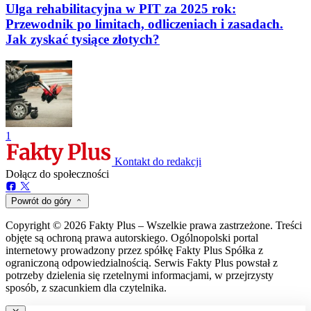
Ulga rehabilitacyjna w PIT za 2025 rok:
Przewodnik po limitach, odliczeniach i zasadach.
Jak zyskać tysiące złotych?
1
Kontakt do redakcji
Dołącz do społeczności
Powrót do góry
Copyright © 2026 Fakty Plus – Wszelkie prawa zastrzeżone. Treści
objęte są ochroną prawa autorskiego. Ogólnopolski portal
internetowy prowadzony przez spółkę Fakty Plus Spółka z
ograniczoną odpowiedzialnością. Serwis Fakty Plus powstał z
potrzeby dzielenia się rzetelnymi informacjami, w przejrzysty
sposób, z szacunkiem dla czytelnika.