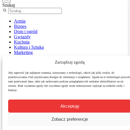
Szukaj
Armia
Biznes
Dom i ogród
Gwiazdy
Kuchnia
Kultura i Sztuka
Marketing
Muzyka
Zarządzaj zgodą
Nasz temat
News
Podróże
Aby zapewnić jak najlepsze wrażenia, korzystamy z technologii, takich jak pliki cookie, do
przechowywania i/lub uzyskiwania dostępu do informacji o urządzeniu. Zgoda na te technologie pozwoli
Polityka
nam przetwarzać dane, takie jak zachowanie podczas przeglądania lub unikalne identyfikatory na tej
Sport
stronie. Brak wyrażenia zgody lub wycofanie zgody może niekorzystnie wpłynąć na niektóre cechy i
Środowisko
funkcje.
Styl
Technologie
Zdrowie
Akceptuję
Zobacz preferencje