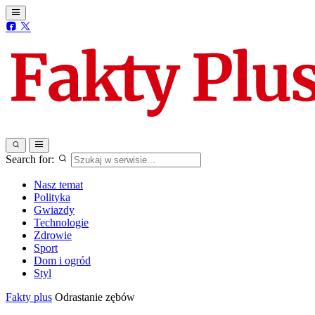
Search for:
Nasz temat
Polityka
Gwiazdy
Technologie
Zdrowie
Sport
Dom i ogród
Styl
Fakty plus
Odrastanie zębów