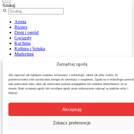
Szukaj
Armia
Biznes
Dom i ogród
Gwiazdy
Kuchnia
Kultura i Sztuka
Marketing
Muzyka
Zarządzaj zgodą
Nasz temat
News
Podróże
Aby zapewnić jak najlepsze wrażenia, korzystamy z technologii, takich jak pliki cookie, do
przechowywania i/lub uzyskiwania dostępu do informacji o urządzeniu. Zgoda na te technologie pozwoli
Polityka
nam przetwarzać dane, takie jak zachowanie podczas przeglądania lub unikalne identyfikatory na tej
Sport
stronie. Brak wyrażenia zgody lub wycofanie zgody może niekorzystnie wpłynąć na niektóre cechy i
Środowisko
funkcje.
Styl
Technologie
Zdrowie
Akceptuję
Zobacz preferencje