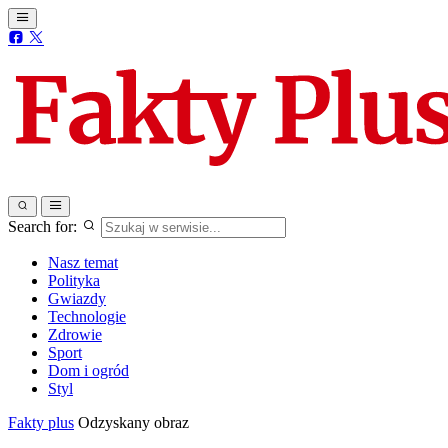
Search for:
Nasz temat
Polityka
Gwiazdy
Technologie
Zdrowie
Sport
Dom i ogród
Styl
Fakty plus
Odzyskany obraz