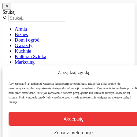
Szukaj
Armia
Biznes
Dom i ogród
Gwiazdy
Kuchnia
Kultura i Sztuka
Marketing
Muzyka
Zarządzaj zgodą
Nasz temat
News
Podróże
Aby zapewnić jak najlepsze wrażenia, korzystamy z technologii, takich jak pliki cookie, do
przechowywania i/lub uzyskiwania dostępu do informacji o urządzeniu. Zgoda na te technologie pozwoli
Polityka
nam przetwarzać dane, takie jak zachowanie podczas przeglądania lub unikalne identyfikatory na tej
Sport
stronie. Brak wyrażenia zgody lub wycofanie zgody może niekorzystnie wpłynąć na niektóre cechy i
Środowisko
funkcje.
Styl
Technologie
Zdrowie
Akceptuję
Zobacz preferencje