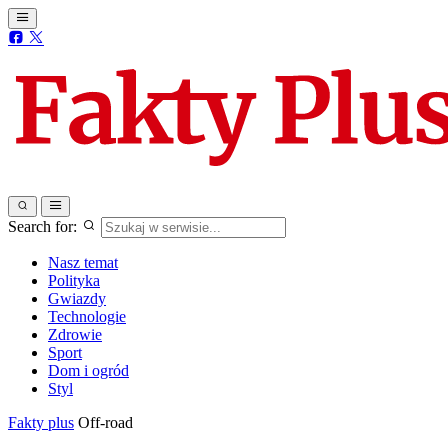
Search for:
Nasz temat
Polityka
Gwiazdy
Technologie
Zdrowie
Sport
Dom i ogród
Styl
Fakty plus
Off-road