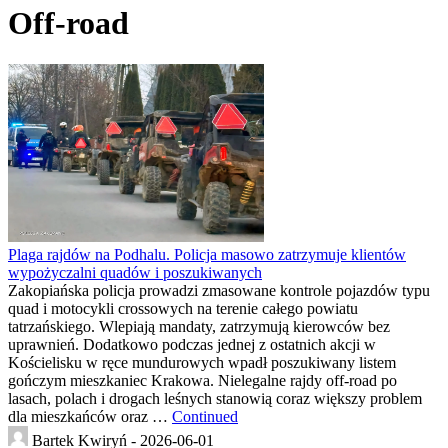
Off-road
Plaga rajdów na Podhalu. Policja masowo zatrzymuje klientów
wypożyczalni quadów i poszukiwanych
Zakopiańska policja prowadzi zmasowane kontrole pojazdów typu
quad i motocykli crossowych na terenie całego powiatu
tatrzańskiego. Wlepiają mandaty, zatrzymują kierowców bez
uprawnień. Dodatkowo podczas jednej z ostatnich akcji w
Kościelisku w ręce mundurowych wpadł poszukiwany listem
gończym mieszkaniec Krakowa. Nielegalne rajdy off-road po
lasach, polach i drogach leśnych stanowią coraz większy problem
dla mieszkańców oraz …
Continued
Bartek Kwiryń -
2026-06-01