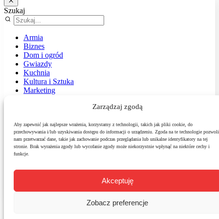
Szukaj
Armia
Biznes
Dom i ogród
Gwiazdy
Kuchnia
Kultura i Sztuka
Marketing
Muzyka
Zarządzaj zgodą
Nasz temat
News
Podróże
Aby zapewnić jak najlepsze wrażenia, korzystamy z technologii, takich jak pliki cookie, do
przechowywania i/lub uzyskiwania dostępu do informacji o urządzeniu. Zgoda na te technologie pozwoli
Polityka
nam przetwarzać dane, takie jak zachowanie podczas przeglądania lub unikalne identyfikatory na tej
Sport
stronie. Brak wyrażenia zgody lub wycofanie zgody może niekorzystnie wpłynąć na niektóre cechy i
Środowisko
funkcje.
Styl
Technologie
Zdrowie
Akceptuję
Zobacz preferencje