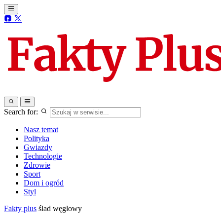
Search for:
Nasz temat
Polityka
Gwiazdy
Technologie
Zdrowie
Sport
Dom i ogród
Styl
Fakty plus
ślad węglowy