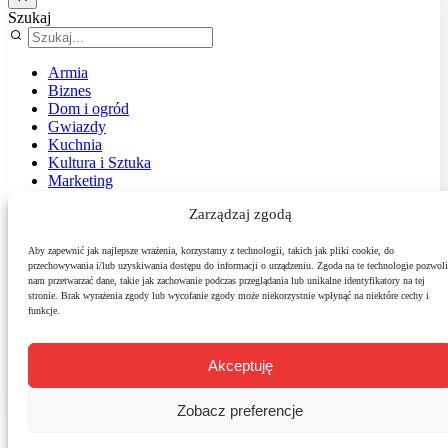
Szukaj
Armia
Biznes
Dom i ogród
Gwiazdy
Kuchnia
Kultura i Sztuka
Marketing
Muzyka
Zarządzaj zgodą
Nasz temat
News
Podróże
Aby zapewnić jak najlepsze wrażenia, korzystamy z technologii, takich jak pliki cookie, do
przechowywania i/lub uzyskiwania dostępu do informacji o urządzeniu. Zgoda na te technologie pozwoli
Polityka
nam przetwarzać dane, takie jak zachowanie podczas przeglądania lub unikalne identyfikatory na tej
Sport
stronie. Brak wyrażenia zgody lub wycofanie zgody może niekorzystnie wpłynąć na niektóre cechy i
Środowisko
funkcje.
Styl
Technologie
Zdrowie
Akceptuję
Zobacz preferencje