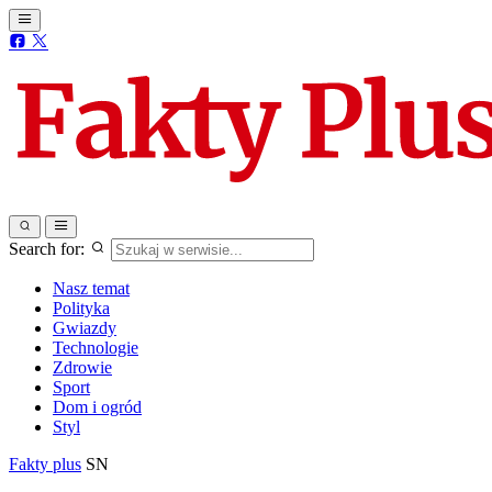
Search for:
Nasz temat
Polityka
Gwiazdy
Technologie
Zdrowie
Sport
Dom i ogród
Styl
Fakty plus
SN