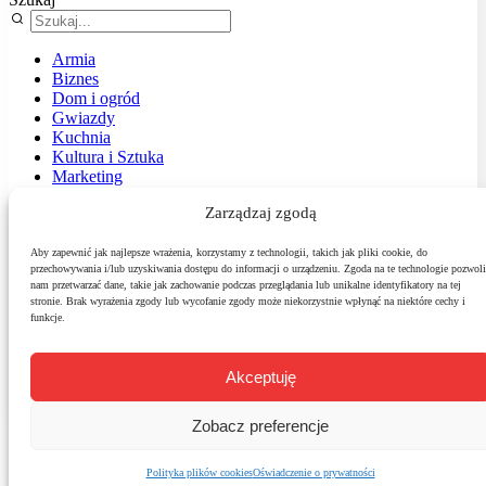
Armia
Biznes
Dom i ogród
Gwiazdy
Kuchnia
Kultura i Sztuka
Marketing
Muzyka
Zarządzaj zgodą
Nasz temat
News
Podróże
Aby zapewnić jak najlepsze wrażenia, korzystamy z technologii, takich jak pliki cookie, do
przechowywania i/lub uzyskiwania dostępu do informacji o urządzeniu. Zgoda na te technologie pozwoli
Polityka
nam przetwarzać dane, takie jak zachowanie podczas przeglądania lub unikalne identyfikatory na tej
Sport
stronie. Brak wyrażenia zgody lub wycofanie zgody może niekorzystnie wpłynąć na niektóre cechy i
Środowisko
funkcje.
Styl
Technologie
Zdrowie
Akceptuję
Zobacz preferencje
Polityka plików cookies
Oświadczenie o prywatności