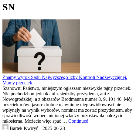
SN
Znamy wyrok Sądu Najwyższego Izby Kontroli Nadzwyczajnej.
Mamy przeciek.
Szanowni Państwo, niniejszym ogłaszam niezwykle tajny przeciek.
Nie pochodzi on jednak ani z siedziby prezydenta, ani z
Nowogrodzkiej, a z obszarów Brodmanna numer 8, 9, 10 i 46. Mój
przeciek mówi jasno: drobne ujawnione nieprawidłowości nie
wpłynęły na wynik wyborów, nominat ma zostać prezydentem, aby
sprawiedliwość wobec minionej władzy pozostawała należycie
miłosierna. Możecie więc spać …
Continued
Bartek Kwiryń -
2025-06-23