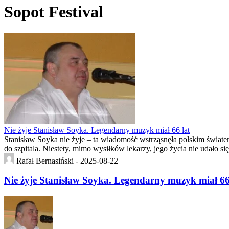
Sopot Festival
Nie żyje Stanisław Soyka. Legendarny muzyk miał 66 lat
Stanisław Soyka nie żyje – ta wiadomość wstrząsnęła polskim światem 
do szpitala. Niestety, mimo wysiłków lekarzy, jego życia nie udało 
Rafał Bernasiński -
2025-08-22
Nie żyje Stanisław Soyka. Legendarny muzyk miał 66