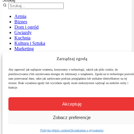
Armia
Biznes
Dom i ogród
Gwiazdy
Kuchnia
Kultura i Sztuka
Marketing
Muzyka
Zarządzaj zgodą
Nasz temat
News
Podróże
Aby zapewnić jak najlepsze wrażenia, korzystamy z technologii, takich jak pliki cookie, do
przechowywania i/lub uzyskiwania dostępu do informacji o urządzeniu. Zgoda na te technologie pozwoli
Polityka
nam przetwarzać dane, takie jak zachowanie podczas przeglądania lub unikalne identyfikatory na tej
Sport
stronie. Brak wyrażenia zgody lub wycofanie zgody może niekorzystnie wpłynąć na niektóre cechy i
Środowisko
funkcje.
Styl
Technologie
Zdrowie
Akceptuję
Zobacz preferencje
Polityka plików cookies
Oświadczenie o prywatności