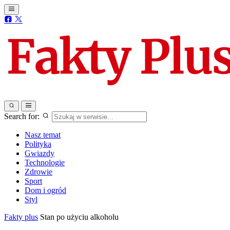
Search for:
Nasz temat
Polityka
Gwiazdy
Technologie
Zdrowie
Sport
Dom i ogród
Styl
Fakty plus
Stan po użyciu alkoholu