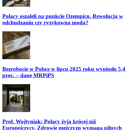
Polacy oszaleli na punkcie Ozempicu. Rewolucja w
odchudzaniu czy ryzykowna moda?
Bezrobocie w Polsce w lipcu 2025 roku wyniosło 5,4
proc. – dane MRPiPS
Prof. Wojtyniak: Polacy żyją krócej niż
Europejczycy. Zdrowie mężczyzn wymaga pilnych