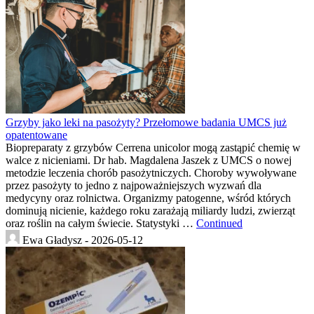
Grzyby jako leki na pasożyty? Przełomowe badania UMCS już
opatentowane
Biopreparaty z grzybów Cerrena unicolor mogą zastąpić chemię w
walce z nicieniami. Dr hab. Magdalena Jaszek z UMCS o nowej
metodzie leczenia chorób pasożytniczych. Choroby wywoływane
przez pasożyty to jedno z najpoważniejszych wyzwań dla
medycyny oraz rolnictwa. Organizmy patogenne, wśród których
dominują nicienie, każdego roku zarażają miliardy ludzi, zwierząt
oraz roślin na całym świecie. Statystyki …
Continued
Ewa Gładysz -
2026-05-12