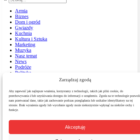
Armia
Biznes
Dom i ogród
Gwiazdy
Kuchnia
Kultura i Sztuka
Marketing
Muzyka
Nasz temat
News
Podróże
Polityka
Sport
Zarządzaj zgodą
Środowisko
Styl
Aby zapewnić jak najlepsze wrażenia, korzystamy z technologii, takich jak pliki cookie, do
Technologie
przechowywania i/lub uzyskiwania dostępu do informacji o urządzeniu. Zgoda na te technologie pozwoli
Zdrowie
nam przetwarzać dane, takie jak zachowanie podczas przeglądania lub unikalne identyfikatory na tej
stronie. Brak wyrażenia zgody lub wycofanie zgody może niekorzystnie wpłynąć na niektóre cechy i
funkcje.
Akceptuję