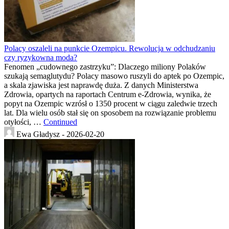
Polacy oszaleli na punkcie Ozempicu. Rewolucja w odchudzaniu
czy ryzykowna moda?
Fenomen „cudownego zastrzyku”: Dlaczego miliony Polaków
szukają semaglutydu? Polacy masowo ruszyli do aptek po Ozempic,
a skala zjawiska jest naprawdę duża. Z danych Ministerstwa
Zdrowia, opartych na raportach Centrum e-Zdrowia, wynika, że
popyt na Ozempic wzrósł o 1350 procent w ciągu zaledwie trzech
lat. Dla wielu osób stał się on sposobem na rozwiązanie problemu
otyłości, …
Continued
Ewa Gładysz -
2026-02-20