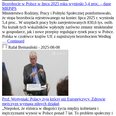
Bezrobocie w Polsce w lipcu 2025 roku wyniosło 5,4 proc. – dane
MRPiPS
Ministerstwo Rodziny, Pracy i Polityki Społecznej poinformowało,
że stopa bezrobocia rejestrowanego na koniec lipca 2025 r. wyniosła
5,4 proc.. W urzędach pracy było zarejestrowanych 830,6 tys. osób.
Na kształt tych wskaźników wpłynęły zarówno zmiany strukturalne
w gospodarce, jak i nowe przepisy regulujące rynek pracy w Polsce.
Polska w czołówce krajów UE z najniższym bezrobociem Według
…
Continued
Rafał Bernasiński -
2025-08-08
Prof. Wojtyniak: Polacy żyją krócej niż Europejczycy. Zdrowie
mężczyzn wymaga pilnych działań
„Niepokoi, że różnica w długości życia między kobietami i
mężczyznami wynosi w Polsce ponad 7 lat. To problem społeczny i