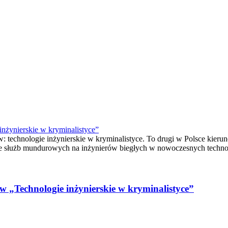
inżynierskie w kryminalistyce”
: technologie inżynierskie w kryminalistyce. To drugi w Polsce kierun
ie służb mundurowych na inżynierów biegłych w nowoczesnych technol
w „Technologie inżynierskie w kryminalistyce”