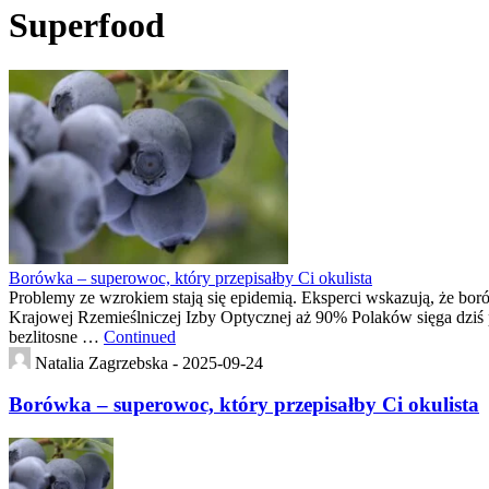
Superfood
Borówka – superowoc, który przepisałby Ci okulista
Problemy ze wzrokiem stają się epidemią. Eksperci wskazują, że bo
Krajowej Rzemieślniczej Izby Optycznej aż 90% Polaków sięga dziś p
bezlitosne …
Continued
Natalia Zagrzebska -
2025-09-24
Borówka – superowoc, który przepisałby Ci okulista