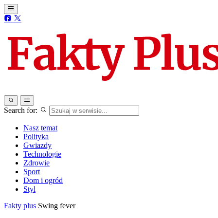
Search for:
Nasz temat
Polityka
Gwiazdy
Technologie
Zdrowie
Sport
Dom i ogród
Styl
Fakty plus
Swing fever