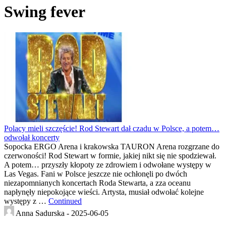
Swing fever
Polacy mieli szczęście! Rod Stewart dał czadu w Polsce, a potem…
odwołał koncerty
Sopocka ERGO Arena i krakowska TAURON Arena rozgrzane do
czerwoności! Rod Stewart w formie, jakiej nikt się nie spodziewał.
A potem… przyszły kłopoty ze zdrowiem i odwołane występy w
Las Vegas. Fani w Polsce jeszcze nie ochłonęli po dwóch
niezapomnianych koncertach Roda Stewarta, a zza oceanu
napłynęły niepokojące wieści. Artysta, musiał odwołać kolejne
występy z …
Continued
Anna Sadurska -
2025-06-05