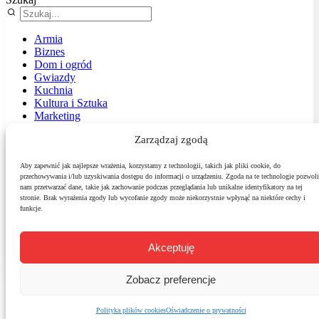
Armia
Biznes
Dom i ogród
Gwiazdy
Kuchnia
Kultura i Sztuka
Marketing
Muzyka
Zarządzaj zgodą
Nasz temat
News
Podróże
Aby zapewnić jak najlepsze wrażenia, korzystamy z technologii, takich jak pliki cookie, do
przechowywania i/lub uzyskiwania dostępu do informacji o urządzeniu. Zgoda na te technologie pozwoli
Polityka
nam przetwarzać dane, takie jak zachowanie podczas przeglądania lub unikalne identyfikatory na tej
Sport
stronie. Brak wyrażenia zgody lub wycofanie zgody może niekorzystnie wpłynąć na niektóre cechy i
Środowisko
funkcje.
Styl
Technologie
Zdrowie
Akceptuję
Zobacz preferencje
Polityka plików cookies
Oświadczenie o prywatności