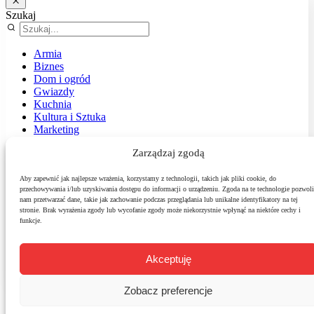
Szukaj
Armia
Biznes
Dom i ogród
Gwiazdy
Kuchnia
Kultura i Sztuka
Marketing
Muzyka
Zarządzaj zgodą
Nasz temat
News
Podróże
Aby zapewnić jak najlepsze wrażenia, korzystamy z technologii, takich jak pliki cookie, do
przechowywania i/lub uzyskiwania dostępu do informacji o urządzeniu. Zgoda na te technologie pozwoli
Polityka
nam przetwarzać dane, takie jak zachowanie podczas przeglądania lub unikalne identyfikatory na tej
Sport
stronie. Brak wyrażenia zgody lub wycofanie zgody może niekorzystnie wpłynąć na niektóre cechy i
Środowisko
funkcje.
Styl
Technologie
Zdrowie
Akceptuję
Zobacz preferencje