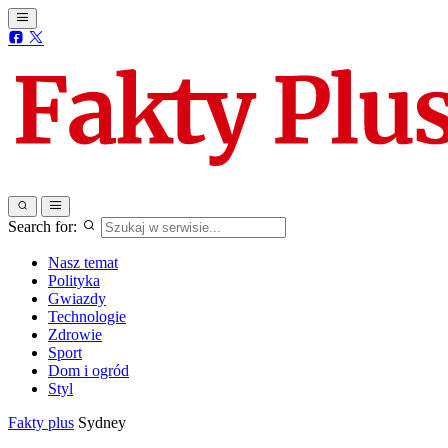
Search for:
Nasz temat
Polityka
Gwiazdy
Technologie
Zdrowie
Sport
Dom i ogród
Styl
Fakty plus
Sydney