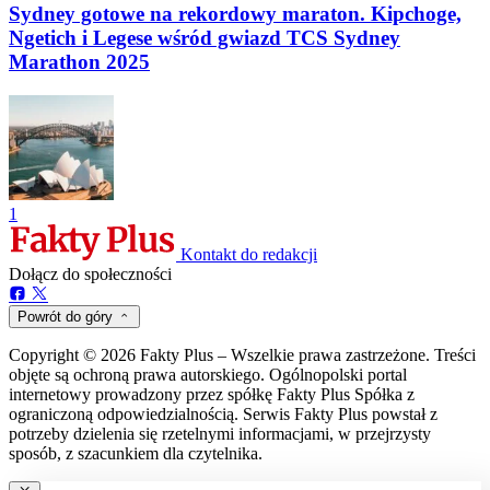
Sydney gotowe na rekordowy maraton. Kipchoge,
Ngetich i Legese wśród gwiazd TCS Sydney
Marathon 2025
1
Kontakt do redakcji
Dołącz do społeczności
Powrót do góry
Copyright © 2026 Fakty Plus – Wszelkie prawa zastrzeżone. Treści
objęte są ochroną prawa autorskiego. Ogólnopolski portal
internetowy prowadzony przez spółkę Fakty Plus Spółka z
ograniczoną odpowiedzialnością. Serwis Fakty Plus powstał z
potrzeby dzielenia się rzetelnymi informacjami, w przejrzysty
sposób, z szacunkiem dla czytelnika.