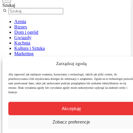
Szukaj
Armia
Biznes
Dom i ogród
Gwiazdy
Kuchnia
Kultura i Sztuka
Marketing
Muzyka
Zarządzaj zgodą
Nasz temat
News
Podróże
Aby zapewnić jak najlepsze wrażenia, korzystamy z technologii, takich jak pliki cookie, do
przechowywania i/lub uzyskiwania dostępu do informacji o urządzeniu. Zgoda na te technologie pozwoli
Polityka
nam przetwarzać dane, takie jak zachowanie podczas przeglądania lub unikalne identyfikatory na tej
Sport
stronie. Brak wyrażenia zgody lub wycofanie zgody może niekorzystnie wpłynąć na niektóre cechy i
Środowisko
funkcje.
Styl
Technologie
Zdrowie
Akceptuję
Zobacz preferencje