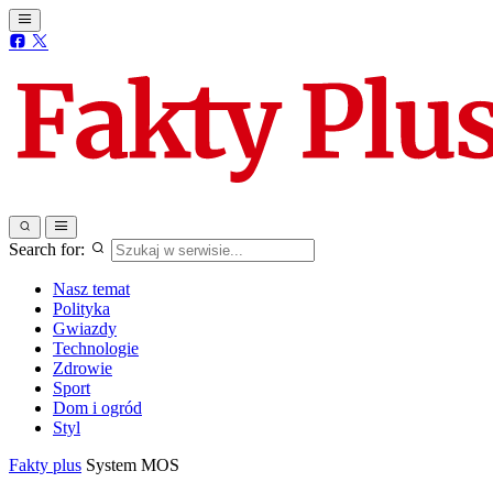
Search for:
Nasz temat
Polityka
Gwiazdy
Technologie
Zdrowie
Sport
Dom i ogród
Styl
Fakty plus
System MOS