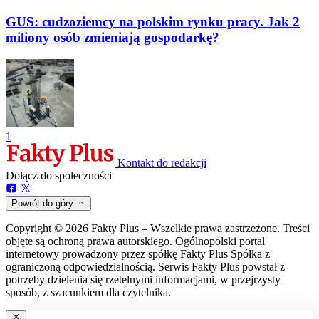
GUS: cudzoziemcy na polskim rynku pracy. Jak 2
miliony osób zmieniają gospodarkę?
1
Kontakt do redakcji
Dołącz do społeczności
Powrót do góry
Copyright © 2026 Fakty Plus – Wszelkie prawa zastrzeżone. Treści
objęte są ochroną prawa autorskiego. Ogólnopolski portal
internetowy prowadzony przez spółkę Fakty Plus Spółka z
ograniczoną odpowiedzialnością. Serwis Fakty Plus powstał z
potrzeby dzielenia się rzetelnymi informacjami, w przejrzysty
sposób, z szacunkiem dla czytelnika.