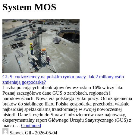
System MOS
GUS: cudzoziemcy na polskim rynku pracy. Jak 2 miliony osób
zmieniają gospodarkę?
Liczba pracujących obcokrajowców wzrosła o 16% w trzy lata.
Poznaj szczegółowe dane GUS o zarobkach, regionach i
narodowościach. Nowa era polskiego rynku pracy: Od uzupełnienia
braków do stabilnego filaru Polska gospodarka przechodzi właśnie
najbardziej spektakularną transformację w swojej nowoczesnej
historii. Dane Urzędu do Spraw Cudzoziemców oraz najnowszy,
eksperymentalny raport Głównego Urzędu Statystycznego (GUS) z
marca …
Continued
Sławek Gil -
2026-05-04