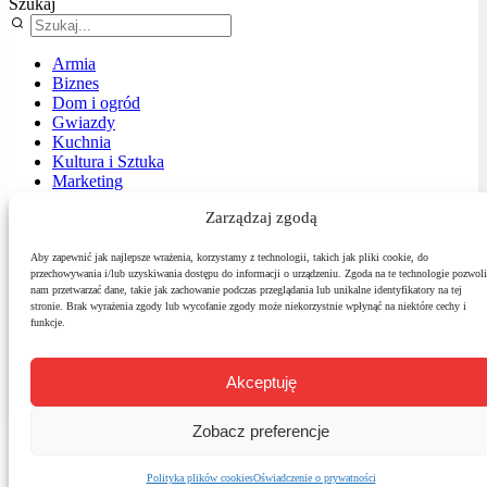
Szukaj
Armia
Biznes
Dom i ogród
Gwiazdy
Kuchnia
Kultura i Sztuka
Marketing
Muzyka
Zarządzaj zgodą
Nasz temat
News
Podróże
Aby zapewnić jak najlepsze wrażenia, korzystamy z technologii, takich jak pliki cookie, do
przechowywania i/lub uzyskiwania dostępu do informacji o urządzeniu. Zgoda na te technologie pozwoli
Polityka
nam przetwarzać dane, takie jak zachowanie podczas przeglądania lub unikalne identyfikatory na tej
Sport
stronie. Brak wyrażenia zgody lub wycofanie zgody może niekorzystnie wpłynąć na niektóre cechy i
Środowisko
funkcje.
Styl
Technologie
Zdrowie
Akceptuję
Zobacz preferencje
Polityka plików cookies
Oświadczenie o prywatności