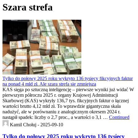
Szara strefa
Tylko do połowy 2025 roku wykryto 136 tysięcy fikcyjnych faktur
na ponad 4 mld zł. Ale szara strefa się zmniejsza
KAS sięga po sztuczną inteligencję – pierwsze wyniki już widać W
pierwszym półroczu 2025 r. organy Krajowej Administracji
Skarbowej (KAS) wykryły 136,7 tys. fikcyjnych faktur o łącznej
wartości brutto 4,12 mld zł. To wprawdzie gigantyczna skala
nadużyć, ale w porównaniu z analogicznym okresem 2024 r.
nastąpił spadek: liczby o 2,7 proc., a wartości o 3,1 …
Continued
Kamil Chołuj -
2025-09-10
Tylko do połowy 2025 roku wykryto 136 tysięcy