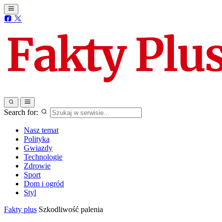
Search for:
Nasz temat
Polityka
Gwiazdy
Technologie
Zdrowie
Sport
Dom i ogród
Styl
Fakty plus
Szkodliwość palenia