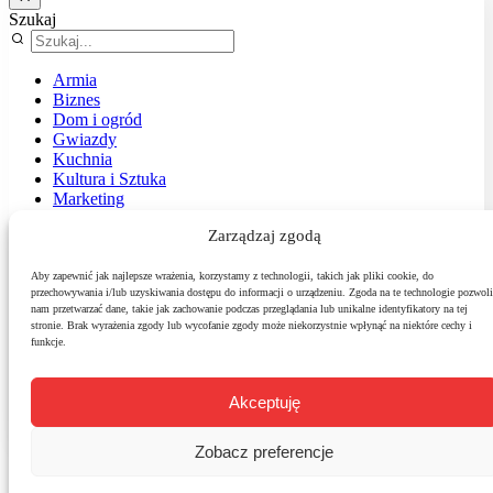
Szukaj
Armia
Biznes
Dom i ogród
Gwiazdy
Kuchnia
Kultura i Sztuka
Marketing
Muzyka
Zarządzaj zgodą
Nasz temat
News
Podróże
Aby zapewnić jak najlepsze wrażenia, korzystamy z technologii, takich jak pliki cookie, do
przechowywania i/lub uzyskiwania dostępu do informacji o urządzeniu. Zgoda na te technologie pozwoli
Polityka
nam przetwarzać dane, takie jak zachowanie podczas przeglądania lub unikalne identyfikatory na tej
Sport
stronie. Brak wyrażenia zgody lub wycofanie zgody może niekorzystnie wpłynąć na niektóre cechy i
Środowisko
funkcje.
Styl
Technologie
Zdrowie
Akceptuję
Zobacz preferencje