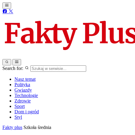
Search for:
Nasz temat
Polityka
Gwiazdy
Technologie
Zdrowie
Sport
Dom i ogród
Styl
Fakty plus
Szkoła średnia