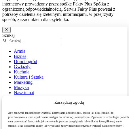
internetowy prowadzony przez spółkę Fakty Plus Spółka z
ograniczoną odpowiedzialnością. Serwis Fakty Plus powstał z
potrzeby dzielenia się rzetelnymi informacjami, w przejrzysty
sposób, z szacunkiem dla czytelnika.
Szukaj
Armia
Biznes
Dom i ogród
Gwiazdy
Kuchnia
Kultura i Sztuka
Marketing
Muzyka
Nasz temat
News
Zarządzaj zgodą
Podróże
Polityka
Sport
Aby zapewnić jak najlepsze wrażenia, korzystamy z technologii, takich jak pliki cookie, do
przechowywania i/lub uzyskiwania dostępu do informacji o urządzeniu. Zgoda na te technologie pozwoli
Środowisko
nam przetwarzać dane, takie jak zachowanie podczas przeglądania lub unikalne identyfikatory na tej
Styl
stronie. Brak wyrażenia zgody lub wycofanie zgody może niekorzystnie wpłynąć na niektóre cechy i
Technologie